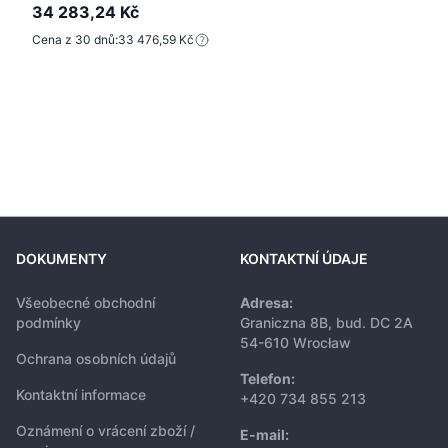
34 283,24 Kč
Cena z 30 dnů:
33 476,59 Kč
DOKUMENTY
KONTAKTNÍ ÚDAJE
Všeobecné obchodní
Adresa:
podmínky
Graniczna 8B, bud. DC 2A
54-610 Wrocław
Ochrana osobních údajů
Telefon:
Kontaktní informace
+420 734 855 213
Oznámení o vrácení zboží /
E-mail: