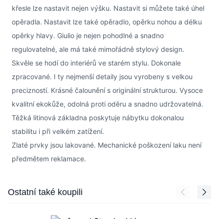
křesle lze nastavit nejen výšku. Nastavit si můžete také úhel
opěradla. Nastavit lze také opěradlo, opěrku nohou a délku
opěrky hlavy. Giulio je nejen pohodlné a snadno
regulovatelné, ale má také mimořádně stylový design.
Skvěle se hodí do interiérů ve starém stylu. Dokonale
zpracované. I ty nejmenší detaily jsou vyrobeny s velkou
precizností. Krásné čalounění s originální strukturou. Vysoce
kvalitní ekokůže, odolná proti oděru a snadno udržovatelná.
Těžká litinová základna poskytuje nábytku dokonalou
stabilitu i při velkém zatížení.
Zlaté prvky jsou lakované. Mechanické poškození laku není
předmětem reklamace.
Press to skip carousel
Ostatní také koupili