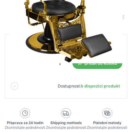
Gull fotel barberski Giulio Gold czarny
B2B cena
Maloobchodní cena
25 852,57 Kč
přidat do košíku
Dostupnost:
k dispozici produkt
Přeprava za 24 hodin
Shipping methods
Platební metody
Zkontrolujte podrobnosti
Zkontrolujte podrobnosti
Zkontrolujte podrobnosti