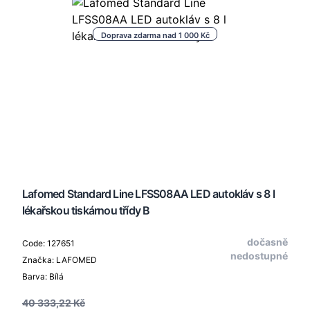
Doprava zdarma nad 1 000 Kč
Lafomed Standard Line LFSS08AA LED autokláv s 8 l
lékařskou tiskárnou třídy B
dočasně
Code: 127651
nedostupné
Značka: LAFOMED
Barva: Bílá
40 333,22 Kč