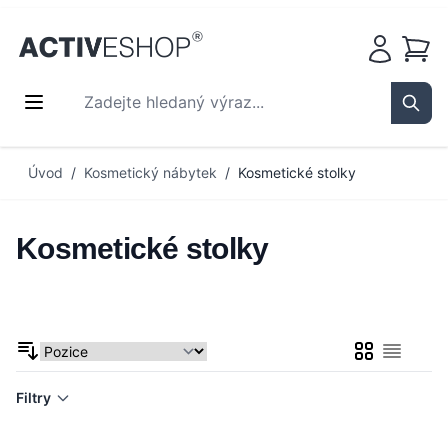
Košík
Zadejte hledaný výraz...
Sear
Přejít na obsah
Úvod
/
Kosmetický nábytek
/
Kosmetické stolky
Kosmetické stolky
Mřížka
Seznam
Filtry