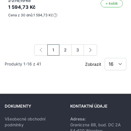
2 278,19 Kč
+ košík
1 594,73 Kč
Cena z 30 dnů:
1 594,73 Kč
1
2
3
Právě si prohlížíte stránku
Stránka
Stránka
Produkty
1
-
16
z
41
Zobrazit
DOKUMENTY
KONTAKTNÍ ÚDAJE
Všeobecné obchodní
Adresa:
podmínky
Graniczna 8B, bud. DC 2A
54-610 Wrocław