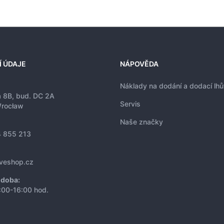
Í ÚDAJE
NÁPOVĚDA
Náklady na dodání a dodací lhů
a 8B, bud. DC 2A
Servis
rocław
Naše značky
 855 213
iveshop.cz
 doba:
:00-16:00 hod.