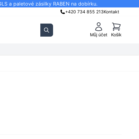
GLS a paletové zásilky RABEN na dobírku.
+420 734 855 213
Kontakt
Košík
Můj účet
Košík
Search