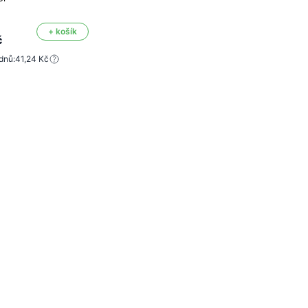
+ košík
č
dnů:
41,24 Kč