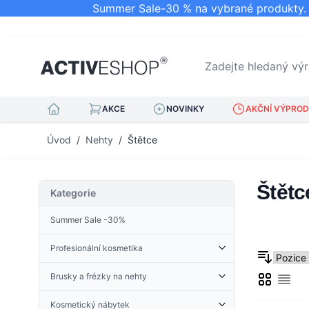
Summer Sale-30 % na vybrané produkty. N
Zadejte hledaný výraz.
AKCE
NOVINKY
AKČNÍ VÝPRODE
Přejít na obsah
Úvod
/
Nehty
/
Štětce
Štětc
Kategorie
Summer Sale -30%
Profesionální kosmetika
Kosmetické doplňky
Brusky a frézky na nehty
Mřížka
Derma Roller
Sezn
Kleštičky na kůžičku
Příslušenství pro brusky
Froté tkanina
Nehtová kopyta
Kosmetický nábytek