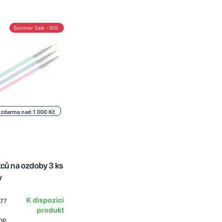
Summer Sale -30%
 zdarma nad 1 000 Kč
tců na ozdoby 3 ks
y
K dispozici
277
produkt
OP