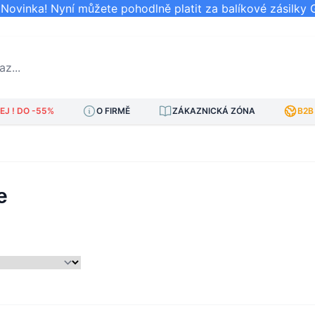
ovinka! Nyní můžete pohodlně platit za balíkové zásilky 
..
J ! DO -55%
O FIRMĚ
ZÁKAZNICKÁ ZÓNA
B2B
e
am