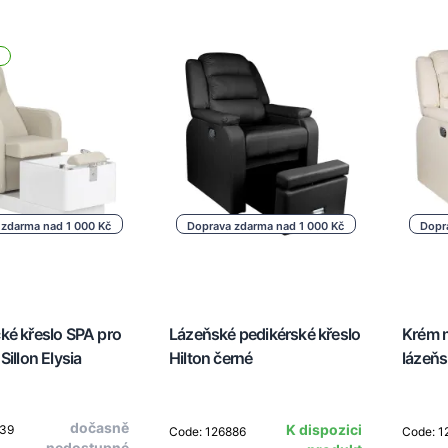
 zdarma nad 1 000 Kč
Doprava zdarma nad 1 000 Kč
Dopr
ké křeslo SPA pro
Lázeňské pedikérské křeslo
Krém n
Sillon Elysia
Hilton černé
lázeňs
dočasně
K dispozici
539
Code: 126886
Code: 1
nedostupné