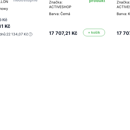
produkt
ILLON
Značka:
Značka:
ACTIVESHOP
ACTIV
emowy
Barva: Černá
Barva: 
5 Kč
81 Kč
17 707,21 Kč
+ košík
17 70
dnů:
22 134,07 Kč