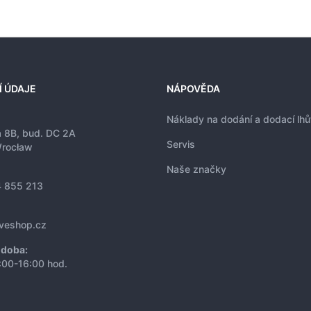
Í ÚDAJE
NÁPOVĚDA
Náklady na dodání a dodací lhů
a 8B, bud. DC 2A
Servis
rocław
Naše značky
 855 213
iveshop.cz
 doba:
:00-16:00 hod.