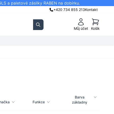
GLS a paletové zásilky RABEN na dobírku.
+420 734 855 213
Kontakt
Košík
Můj účet
Košík
Search
Barva
načka
Funkce
základny