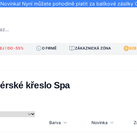
ovinka! Nyní můžete pohodlně platit za balíkové zásilky 
..
J ! DO -55%
O FIRMĚ
ZÁKAZNICKÁ ZÓNA
B2B
érské křeslo Spa
Barva
Novinka
Z
am