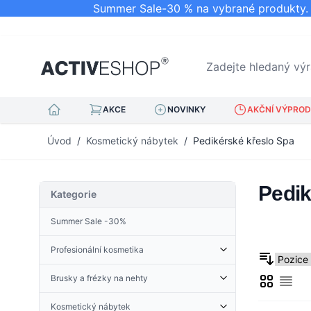
Summer Sale-30 % na vybrané produkty. N
Zadejte hledaný výraz.
AKCE
NOVINKY
AKČNÍ VÝPRODE
Přejít na obsah
Úvod
/
Kosmetický nábytek
/
Pedikérské křeslo Spa
Pedik
Kategorie
Summer Sale -30%
Profesionální kosmetika
Kosmetické doplňky
Brusky a frézky na nehty
Mřížka
Derma Roller
Sezn
Kleštičky na kůžičku
Příslušenství pro brusky
Froté tkanina
Nehtová kopyta
Kosmetický nábytek