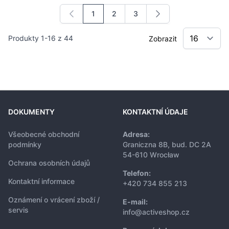
1
2
3
Právě si prohlížíte stránku
Stránka
Stránka
Produkty
1
-
16
z
44
Zobrazit
DOKUMENTY
KONTAKTNÍ ÚDAJE
Všeobecné obchodní
Adresa:
podmínky
Graniczna 8B, bud. DC 2A
54-610 Wrocław
Ochrana osobních údajů
Telefon:
Kontaktní informace
+420 734 855 213
Oznámení o vrácení zboží /
E-mail:
servis
info@activeshop.cz