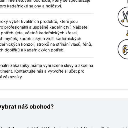
ašem internetovém obchodě, který se specializuje
pro kadeřnické salony a holičství.
roký výběr kvalitních produktů, které jsou
o profesionální a úspěšné kadeřnictví. Najdete
 potřebujete, včetně kadeřnických křesel,
h myček, kadeřnických židlí, kadeřnických
deřnických konzolí, strojků na stříhání vlasů, fénů,
ch doplňků a kadeřnických potřeb.
onální zákazníky máme vyhrazené slevy a akce na
timent. Kontaktujte nás a vytvořte si účet pro
ní zákazníky
 vybrat náš obchod?