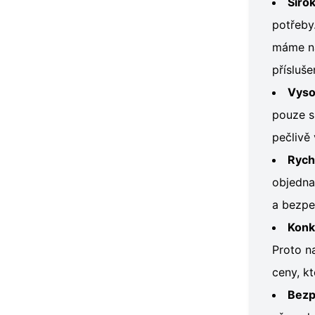
Širo
potřeby.
máme na
přísluše
Vyso
pouze s
pečlivě
Rych
objedna
a bezpeč
Konk
Proto n
ceny, k
Bezp