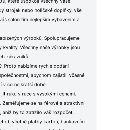
tů, které uspokojí všechny vaše
ký strojek nebo holičské doplňky, vše
áš salon tím nejlepším vybavením a
a nabízených výrobků. Spolupracujeme
y kvality. Všechny naše výrobky jsou
ích zákazníků.
tý. Proto nabízíme rychlé dodání
olečnostmi, abychom zajistili včasné
í v co nejkratší době.
jít ruku v ruce s vysokými cenami.
Zaměřujeme se na férové a atraktivní
aniž by to zatížilo váš rozpočet.
etod, včetně platby kartou, bankovním