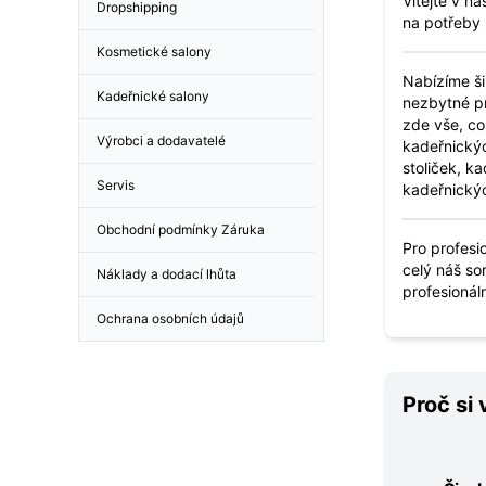
Vítejte v n
Dropshipping
na potřeby 
Kosmetické salony
Nabízíme ši
Kadeřnické salony
nezbytné pr
zde vše, co
Výrobci a dodavatelé
kadeřnickýc
stoliček, ka
Servis
kadeřnický
Obchodní podmínky Záruka
Pro profesi
celý náš sor
Náklady a dodací lhůta
profesionál
Ochrana osobních údajů
Proč si