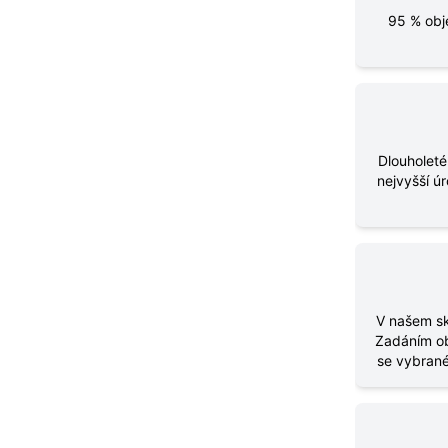
95 % obj
Dlouholeté
nejvyšší ú
V našem sk
Zadáním ob
se vybrané