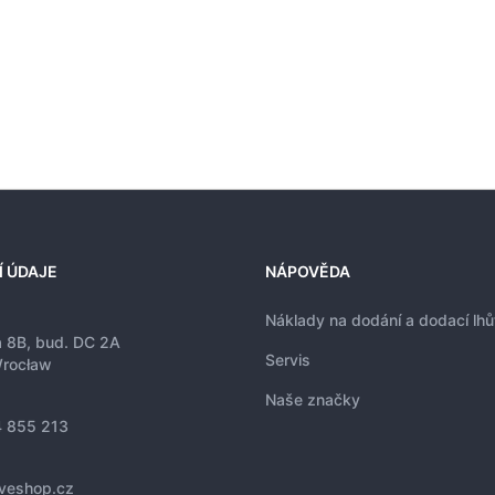
Í ÚDAJE
NÁPOVĚDA
Náklady na dodání a dodací lhů
a 8B, bud. DC 2A
Servis
rocław
Naše značky
 855 213
iveshop.cz