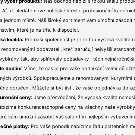
ký výběr produktů:
Náš obchod nabízí širokou škálu produk
 Ať už hledáte nové holičské křeslo, profesionální kadeřnic
 jednom místě. Náš široký sortiment vám umožní zásobit v
nstvím, které je na trhu k dispozici.
ká kvalita
: Pro naši společnost je prioritou vysoká kvalit
 renomovanými dodavateli, kteří zaručují nejvyšší standard
 vybírány tak, aby splňovaly požadavky i těch nejnáročnějš
lé dodání
: Víme, že čas je pro vaše podnikání velmi důleži
ných výrobků. Spolupracujeme s renomovanými kurýrními sp
né doručení. Můžete si být jisti, že vaše objednávka doraz
urenční ceny:
Jsme přesvědčeni, že vysoká kvalita nemusí 
abízíme konkurenceschopné ceny na všechny naše výrobky. 
teré vám umožní zásobit váš salon tím nejlepším vybavením, 
ečné platby:
Pro vaše pohodlí nabízíme řadu platebních m