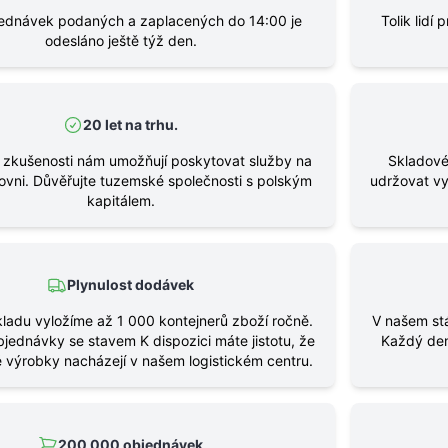
ednávek podaných a zaplacených do 14:00 je
Tolik lidí
odesláno ještě týž den.
20 let na trhu.
 zkušenosti nám umožňují poskytovat služby na
Skladové
rovni. Důvěřujte tuzemské společnosti s polským
udržovat vy
kapitálem.
Plynulost dodávek
ladu vyložíme až 1 000 kontejnerů zboží ročně.
V našem st
jednávky se stavem K dispozici máte jistotu, že
Každý den
 výrobky nacházejí v našem logistickém centru.
200 000 objednávek