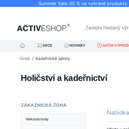
Summer Sale-30 % na vybrané produkty. N
Zadejte hledaný výraz.
AKCE
NOVINKY
AKČNÍ VÝPRODE
Přejít na obsah
Úvod
/
Kadeřnické salony
Holičství a kadeřnictví
ZÁKAZNICKÁ ZÓNA
Nabídka 
Velkoobchody