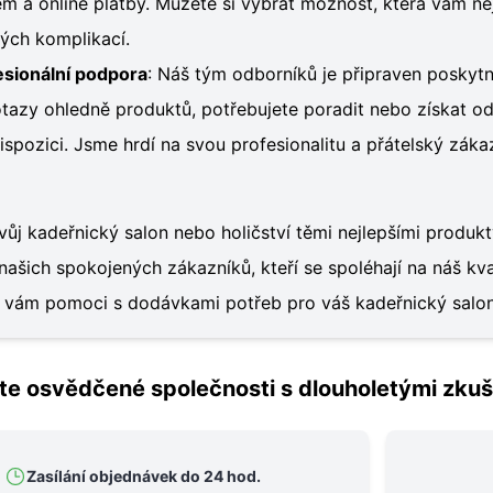
m a online platby. Můžete si vybrat možnost, která vám nej
ých komplikací.
esionální podpora
: Náš tým odborníků je připraven poskyt
tazy ohledně produktů, potřebujete poradit nebo získat odbo
spozici. Jsme hrdí na svou profesionalitu a přátelský zákaz
ůj kadeřnický salon nebo holičství těmi nejlepšími produkty,
našich spokojených zákazníků, kteří se spoléhají na náš kval
i vám pomoci s dodávkami potřeb pro váš kadeřnický sal
te osvědčené společnosti s dlouholetými zku
Zasílání objednávek do 24 hod.