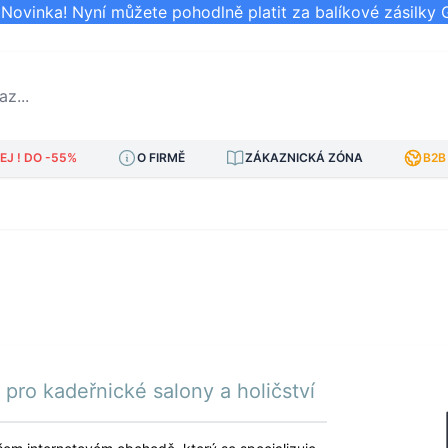
ovinka! Nyní můžete pohodlně platit za balíkové zásilky 
..
J ! DO -55%
O FIRMĚ
ZÁKAZNICKÁ ZÓNA
B2B
pro kadeřnické salony a holičství