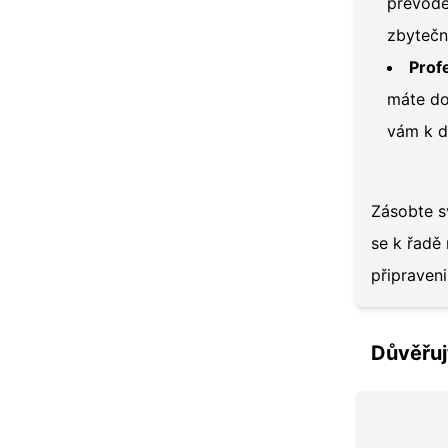
převode
zbytečn
Prof
máte do
vám k di
Zásobte sv
se k řadě 
připraven
Důvěřuj