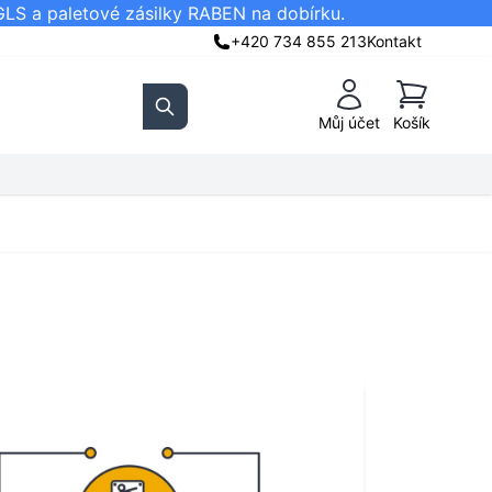
GLS a paletové zásilky RABEN na dobírku.
+420 734 855 213
Kontakt
Košík
Můj účet
Košík
Search