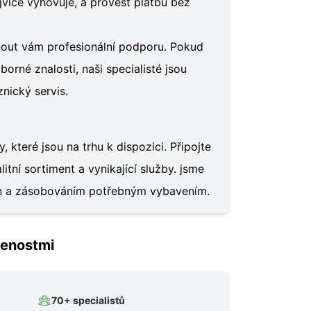
více vyhovuje, a provést platbu bez
nout vám profesionální podporu. Pokud
rné znalosti, naši specialisté jsou
nický servis.
 které jsou na trhu k dispozici. Připojte
itní sortiment a vynikající služby. jsme
on a zásobováním potřebným vybavením.
šenostmi
70+ specialistů