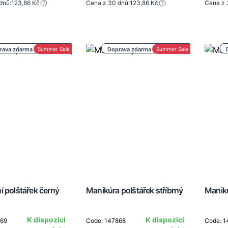
dnů:
123,86 Kč
Cena z 30 dnů:
123,86 Kč
Cena z 
rava zdarma nad 1 000 Kč
Summer Sale -30%
Doprava zdarma nad 1 000 Kč
Summer Sale -30%
í polštářek černý
Manikúra polštářek stříbrný
Manikú
K dispozici
K dispozici
869
Code: 147868
Code: 1