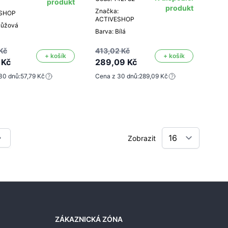
produkt
produkt
Značka:
ESHOP
ACTIVESHOP
Růžová
Barva: Bílá
Kč
413,02 Kč
+ košík
+ košík
 Kč
289,09 Kč
30 dnů:
57,79 Kč
Cena z 30 dnů:
289,09 Kč
Zobrazit
ížíte stránku
ZÁKAZNICKÁ ZÓNA