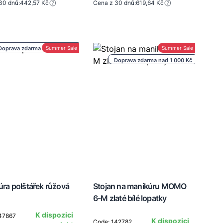
30 dnů:
442,57 Kč
Cena z 30 dnů:
619,64 Kč
Doprava zdarma nad 1 000 Kč
Summer Sale -30%
Summer Sale -30%
Doprava zdarma nad 1 000 Kč
ra polštářek růžová
Stojan na manikúru MOMO
6-M zlaté bílé lopatky
K dispozici
47867
K dispozici
Code: 142782