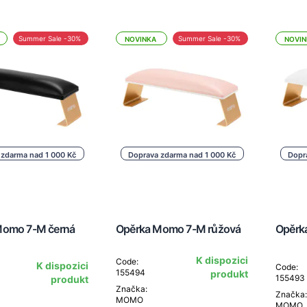
Summer Sale -30%
Summer Sale -30%
NOVINKA
NOVIN
 zdarma nad 1 000 Kč
Doprava zdarma nad 1 000 Kč
Dopr
Momo 7-M černá
Opěrka Momo 7-M růžová
Opěrk
K dispozici
Code:
K dispozici
Code:
155494
produkt
155493
produkt
Značka:
Značka:
MOMO
MOMO