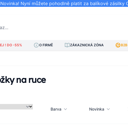
ovinka! Nyní můžete pohodlně platit za balíkové zásilky 
..
J ! DO -55%
O FIRMĚ
ZÁKAZNICKÁ ZÓNA
B2B
žky na ruce
Barva
Novinka
am