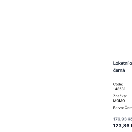
Loketní
černá
Code:
148531
Značka:
MOMO
Barva: Čer
176,93 K
123,86 