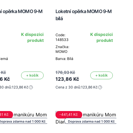
ní opěrka MOMO 9-M
Loketní opěrka MOMO 9-M
bílá
K dispozici
K dispozici
Code:
148533
produkt
produkt
Značka:
MOMO
Černá
Barva: Bílá
 Kč
176,93 Kč
+ košík
+ košík
6 Kč
123,86 Kč
30 dnů:
123,86 Kč
Cena z 30 dnů:
123,86 Kč
31 Kč
-441,41 Kč
Doprava zdarma nad 1 000 Kč
Doprava zdarma nad 1 000 Kč