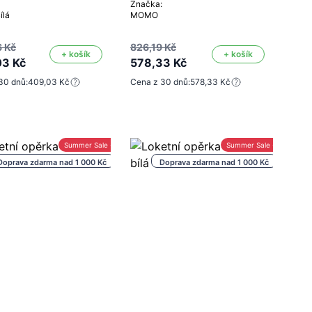
Značka:
ílá
MOMO
 Kč
826,19 Kč
+ košík
+ košík
03 Kč
578,33 Kč
30 dnů:
409,03 Kč
Cena z 30 dnů:
578,33 Kč
Summer Sale -30%
Summer Sale -30%
Doprava zdarma nad 1 000 Kč
Doprava zdarma nad 1 000 Kč