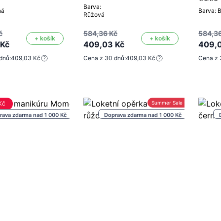
Barva:
ná
Barva: B
Růžová
č
584,36 Kč
584,36
+ košík
+ košík
 Kč
409,03 Kč
409,
dnů:
409,03 Kč
Cena z 30 dnů:
409,03 Kč
Cena z 
Kč
Summer Sale -30%
rava zdarma nad 1 000 Kč
Doprava zdarma nad 1 000 Kč