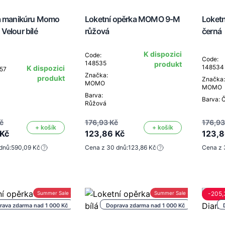
a manikúru Momo
Loketní opěrka MOMO 9-M
Loket
Velour bílé
růžová
černá
K dispozici
Code:
Code:
148535
produkt
148534
K dispozici
057
Značka:
produkt
Značka:
MOMO
MOMO
Barva:
Barva: 
Růžová
č
176,93 Kč
176,93
+ košík
+ košík
Kč
123,86 Kč
123,8
dnů:
590,09 Kč
Cena z 30 dnů:
123,86 Kč
Cena z 
Summer Sale -30%
Summer Sale -30%
-205,
rava zdarma nad 1 000 Kč
Doprava zdarma nad 1 000 Kč