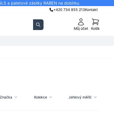
GLS a paletové zásilky RABEN na dobírku.
+420 734 855 213
Kontakt
Košík
Můj účet
Košík
Search
Značka
Kolekce
Jehlový měřič