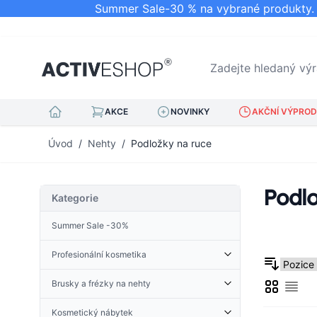
Summer Sale-30 % na vybrané produkty. N
Zadejte hledaný výraz.
AKCE
NOVINKY
AKČNÍ VÝPRODE
Přejít na obsah
Úvod
/
Nehty
/
Podložky na ruce
Podlo
Kategorie
Summer Sale -30%
Profesionální kosmetika
Kosmetické doplňky
Brusky a frézky na nehty
Mřížka
Derma Roller
Sezn
Kleštičky na kůžičku
Příslušenství pro brusky
Froté tkanina
Nehtová kopyta
Kosmetický nábytek