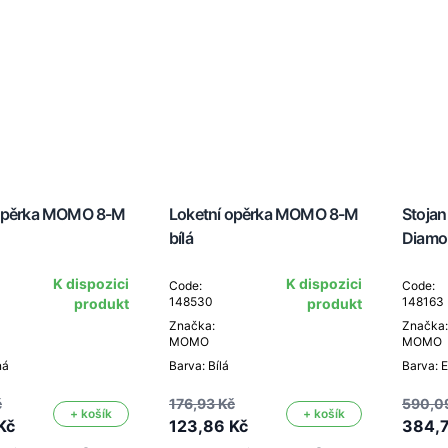
 opěrka MOMO 8-M
Loketní opěrka MOMO 8-M
Stoja
bílá
Diamo
K dispozici
K dispozici
Code:
Code:
148530
148163
produkt
produkt
Značka:
Značka:
MOMO
MOMO
ná
Barva: Bílá
Barva: 
č
176,93 Kč
590,0
+ košík
+ košík
Kč
123,86 Kč
384,7