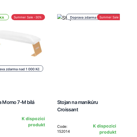
Summer Sale -30%
Doprava zdarma nad 1 000 Kč
Summer Sale -30%
KA
ava zdarma nad 1 000 Kč
a Momo 7-M bílá
Stojan na manikúru
Croissant
K dispozici
produkt
K dispozici
Code:
152014
produkt