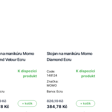
n na manikúru Momo
Stojan na manikúru Momo
nd Velour Ecru
Diamond Ecru
K dispozici
K dispozici
Code:
148124
produkt
produkt
Značka:
MOMO
Ecru
Barva: Ecru
9 Kč
826,19 Kč
+ košík
+ košík
8 Kč
384,78 Kč