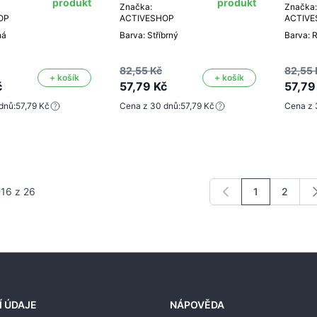
produkt
produkt
Značka:
Značka:
OP
ACTIVESHOP
ACTIV
ná
Barva: Stříbrný
Barva: 
82,55 Kč
82,55 
+ košík
+ košík
č
57,79 Kč
57,79
dnů:
57,79 Kč
Cena z 30 dnů:
57,79 Kč
Cena z 
-
16
z
26
1
2
Právě si prohl
Stránka
Í ÚDAJE
NÁPOVĚDA