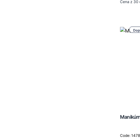
Cena z 30 
Dop
Manikúrn
Code: 147