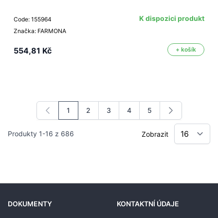
K dispozici produkt
Code: 155964
Značka: FARMONA
554,81 Kč
+ košík
1
2
3
4
5
Právě si prohlížíte stránku
Stránka
Stránka
Stránka
Stránka
Produkty
1
-
16
z
686
Zobrazit
DOKUMENTY
KONTAKTNÍ ÚDAJE