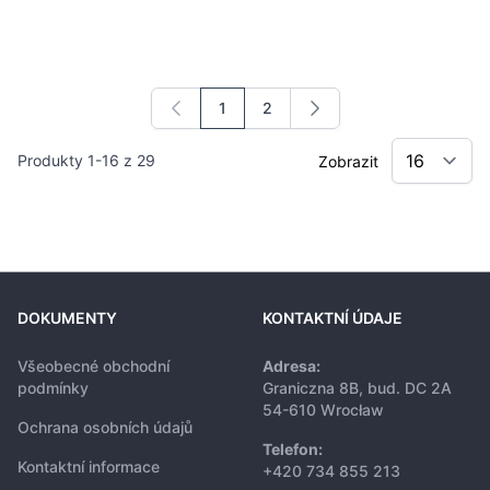
1
2
Právě si prohlížíte stránku
Stránka
Produkty
1
-
16
z
29
Zobrazit
DOKUMENTY
KONTAKTNÍ ÚDAJE
Všeobecné obchodní
Adresa:
podmínky
Graniczna 8B, bud. DC 2A
54-610 Wrocław
Ochrana osobních údajů
Telefon:
Kontaktní informace
+420 734 855 213