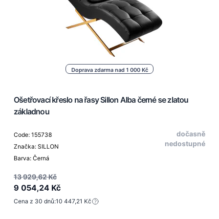
Doprava zdarma nad 1 000 Kč
Ošetřovací křeslo na řasy Sillon Alba černé se zlatou
základnou
dočasně
Code: 155738
nedostupné
Značka: SILLON
Barva: Černá
13 929,62 Kč
9 054,24 Kč
Cena z 30 dnů:
10 447,21 Kč