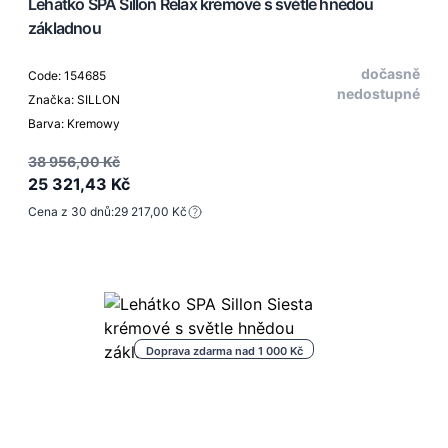
Lehátko SPA Sillon Relax krémové s světle hnědou
základnou
dočasně
Code: 154685
nedostupné
Značka: SILLON
Barva: Kremowy
38 956,00 Kč
25 321,43 Kč
Cena z 30 dnů:
29 217,00 Kč
Doprava zdarma nad 1 000 Kč