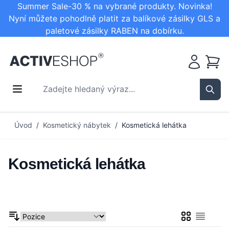
Summer Sale-30 % na vybrané produkty. Novinka!
Nyní můžete pohodlně platit za balíkové zásilky GLS a
paletové zásilky RABEN na dobírku.
Košík
Zadejte hledaný výraz...
Sear
Přejít na obsah
Úvod
/
Kosmetický nábytek
/
Kosmetická lehátka
Kosmetická lehátka
Mřížka
Seznam