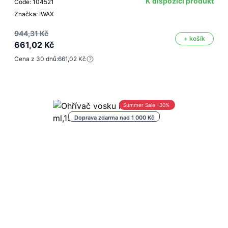
K dispozici produkt
Code: 104521
Značka: IWAX
944,31 Kč
+ košík
661,02 Kč
Cena z 30 dnů:
661,02 Kč
Summer Sale -30%
Doprava zdarma nad 1 000 Kč