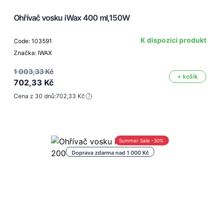
Ohřívač vosku iWax 400 ml,150W
K dispozici produkt
Code: 103591
Značka: IWAX
1 003,33 Kč
+ košík
702,33 Kč
Cena z 30 dnů:
702,33 Kč
Summer Sale -30%
Doprava zdarma nad 1 000 Kč