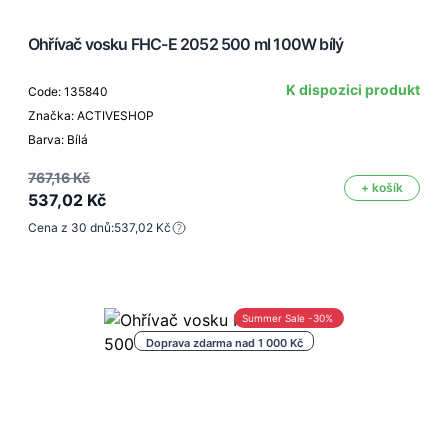
Ohřívač vosku FHC-E 2052 500 ml 100W bílý
K dispozici produkt
Code: 135840
Značka: ACTIVESHOP
Barva: Bílá
767,16 Kč
+ košík
537,02 Kč
Cena z 30 dnů:
537,02 Kč
Summer Sale -30%
Doprava zdarma nad 1 000 Kč