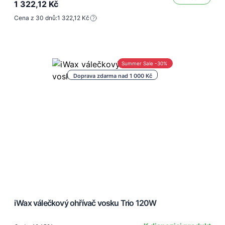
1 322,12 Kč
Cena z 30 dnů:
1 322,12 Kč
Summer Sale -30%
Doprava zdarma nad 1 000 Kč
iWax válečkový ohřívač vosku Trio 120W