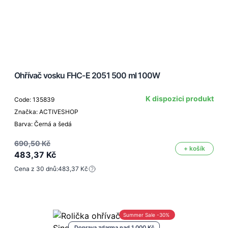
Ohřívač vosku FHC-E 2051 500 ml 100W
K dispozici produkt
Code: 135839
Značka: ACTIVESHOP
Barva: Černá a šedá
690,50 Kč
+ košík
483,37 Kč
Cena z 30 dnů:
483,37 Kč
Summer Sale -30%
Doprava zdarma nad 1 000 Kč