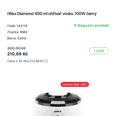
iWax Diamond 400 ml ohřívač vosku 100W černý
K dispozici produkt
Code: 144118
Značka: IWAX
Barva: Černá
300,93 Kč
+ košík
210,69 Kč
Cena z 30 dnů:
210,69 Kč
Summer Sale -30%