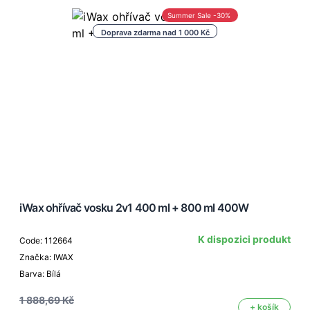
Summer Sale -30%
Doprava zdarma nad 1 000 Kč
iWax ohřívač vosku 2v1 400 ml + 800 ml 400W
K dispozici produkt
Code: 112664
Značka: IWAX
Barva: Bílá
1 888,69 Kč
+ košík