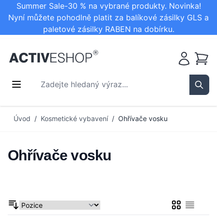
Summer Sale-30 % na vybrané produkty. Novinka!
Nyní můžete pohodlně platit za balíkové zásilky GLS a
paletové zásilky RABEN na dobírku.
Košík
Zadejte hledaný výraz...
Sear
Přejít na obsah
Úvod
/
Kosmetické vybavení
/
Ohřívače vosku
Ohřívače vosku
Mřížka
Seznam