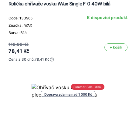
Rolička ohřívače vosku iWax Single F-0 40W bílá
K dispozici produkt
Code: 133965
Značka: IWAX
Barva: Bílá
112,02 Kč
+ košík
78,41 Kč
Cena z 30 dnů:
78,41 Kč
Summer Sale -30%
Doprava zdarma nad 1 000 Kč