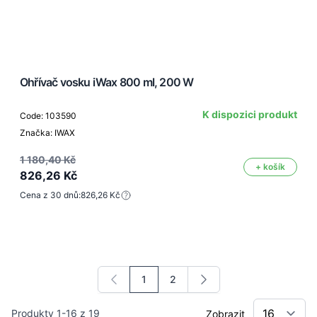
Ohřívač vosku iWax 800 ml, 200 W
K dispozici produkt
Code: 103590
Značka: IWAX
1 180,40 Kč
+ košík
826,26 Kč
Cena z 30 dnů:
826,26 Kč
1
2
Právě si prohlížíte stránku
Stránka
Produkty
1
-
16
z
19
Zobrazit