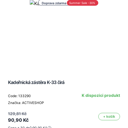
Doprava zdarma nad 1 000 Kč
Summer Sale -30%
Kadeřnická zástěra K-33 čirá
K dispozici produkt
Code: 133290
Značka: ACTIVESHOP
129,81 Kč
+ košík
90,90 Kč
Cena z 30 dnů:
90,90 Kč