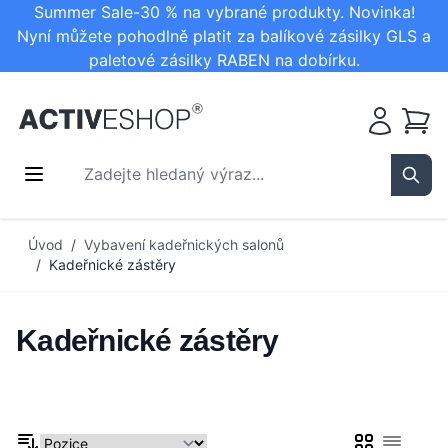
Summer Sale-30 % na vybrané produkty. Novinka!
Nyní můžete pohodlně platit za balíkové zásilky GLS a
paletové zásilky RABEN na dobírku.
Košík
Zadejte hledaný výraz...
Sear
Přejít na obsah
Úvod
/
Vybavení kadeřnických salonů
/
Kadeřnické zástěry
Kadeřnické zástěry
Mřížka