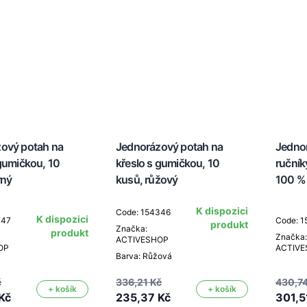
ový potah na
Jednorázový potah na
Jedno
 gumičkou, 10
křeslo s gumičkou, 10
ručník
rný
kusů, růžový
100 %
K dispozici
Code: 154346
K dispozici
347
Code: 
produkt
Značka:
produkt
Značka:
ACTIVESHOP
OP
ACTIV
Barva: Růžová
č
336,21 Kč
430,74
+ košík
+ košík
Kč
235,37 Kč
301,5