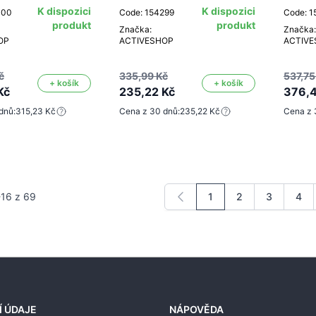
K dispozici
K dispozici
300
Code: 154299
Code: 1
produkt
produkt
Značka:
Značka:
OP
ACTIVESHOP
ACTIV
č
335,99 Kč
537,75
+ košík
+ košík
Kč
235,22 Kč
376,4
dnů:
315,23 Kč
Cena z 30 dnů:
235,22 Kč
Cena z 
-
16
z
69
1
2
3
4
Právě si prohlížíte strá
Stránka
Stránka
Strá
Í ÚDAJE
NÁPOVĚDA