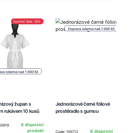
Summer Sale -30%
Doprava zdarma nad 1 000 Kč
ava zdarma nad 1 000 Kč
rázový župan s
Jednorázové černé fóliové
ým rukávem 10 kusů
prostěradlo s gumou
K dispozici
55919
produkt
K dispozici
Code: 155712