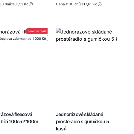
30 dnů:
301,51 Kč
Cena z 30 dnů:
117,61 Kč
Summer Sale -30%
Doprava zdarma nad 1 000 Kč
ázová fleecová
Jednorázové skládané
a bílá 100cm*100m
prostěradlo s gumičkou 5
kusů