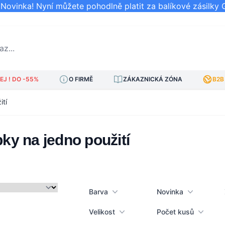
ovinka! Nyní můžete pohodlně platit za balíkové zásilky 
..
J ! DO -55%
O FIRMĚ
ZÁKAZNICKÁ ZÓNA
B2B
ití
ky na jedno použití
Barva
Novinka
am
Velikost
Počet kusů