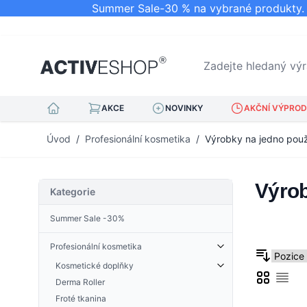
Summer Sale-30 % na vybrané produkty. N
Zadejte hledaný výraz.
AKCE
NOVINKY
AKČNÍ VÝPRODE
Přejít na obsah
Úvod
/
Profesionální kosmetika
/
Výrobky na jedno použ
Výrob
Kategorie
Summer Sale -30%
Profesionální kosmetika
Kosmetické doplňky
Mřížka
Derma Roller
Sezn
Kleštičky na kůžičku
Froté tkanina
Nehtová kopyta