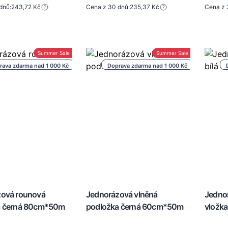
dnů:
243,72 Kč
Cena z 30 dnů:
235,37 Kč
Cena z 
Summer Sale -30%
Summer Sale -30%
rava zdarma nad 1 000 Kč
Doprava zdarma nad 1 000 Kč
zová rounová
Jednorázová vlněná
Jednor
a černá 80cm*50m
podložka černá 60cm*50m
vložk