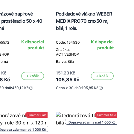
rázové papírové
Podkladové vlákno WEBER
é prostěradlo 50 x 40
MEDIX PRO 70 cmx50 m,
né
bílé, 1 role.
K dispozici
K dispozici
55572
Code: 154530
produkt
produkt
Značka:
ESHOP
ACTIVESHOP
Černá
Barva: Bílá
 Kč
151,23 Kč
+ košík
+ košík
8 Kč
105,85 Kč
30 dnů:
450,12 Kč
Cena z 30 dnů:
105,85 Kč
Summer Sale -30%
Summer Sale -30%
Doprava zdarma nad 1 000 Kč
Doprava zdarma nad 1 000 Kč