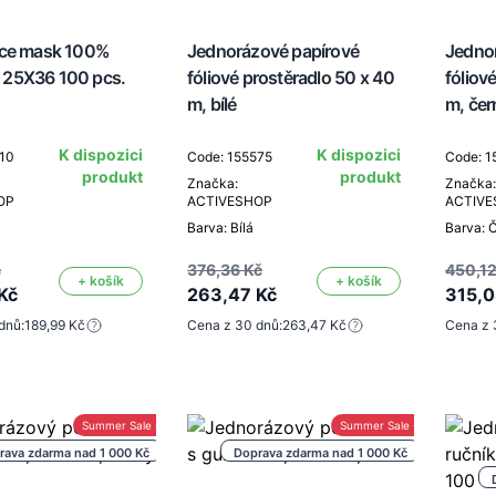
ace mask 100%
Jednorázové papírové
Jedno
25X36 100 pcs.
fóliové prostěradlo 50 x 40
fóliov
m, bílé
m, čer
K dispozici
K dispozici
710
Code: 155575
Code: 1
produkt
produkt
Značka:
Značka:
OP
ACTIVESHOP
ACTIV
Barva: Bílá
Barva: 
č
376,36 Kč
450,12
+ košík
+ košík
Kč
263,47 Kč
315,0
dnů:
189,99 Kč
Cena z 30 dnů:
263,47 Kč
Cena z 
Summer Sale -30%
Summer Sale -30%
rava zdarma nad 1 000 Kč
Doprava zdarma nad 1 000 Kč