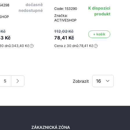
dočasně
54298
K dispozici
Code: 153290
nedostupné
produkt
Značka:
ESHOP
ACTIVESHOP
 Kč
112,02 Kč
+ košík
3 Kč
78,41 Kč
30 dnů:
343,40 Kč
Cena z 30 dnů:
78,41 Kč
5
Zobrazit
nku
nka
Stránka
ZÁKAZNICKÁ ZÓNA