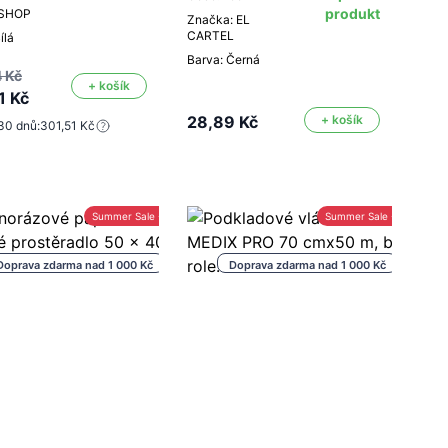
produkt
ESHOP
Značka: EL
CARTEL
ílá
Barva: Černá
 Kč
+ košík
1 Kč
28,89 Kč
+ košík
30 dnů:
301,51 Kč
Summer Sale -30%
Summer Sale -30%
Doprava zdarma nad 1 000 Kč
Doprava zdarma nad 1 000 Kč