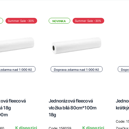
Summer Sale -30%
Summer Sale -30%
NOVINKA
 zdarma nad 1 000 Kč
Doprava zdarma nad 1 000 Kč
Dopr
ová fleecová
Jednorázová fleecová
Jedno
lá 18g
vložka bílá 80cm*100m
krátk
00m
18g
Code: 1
K dispozici
K dispozici
060
Code: 156059
Značka: