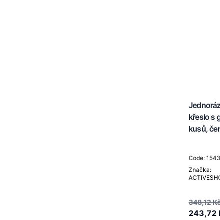
Vigo
Vilnius
Další
Přenosné kadeřnické salony
Head Spa / Hair Spa
Jednoráz
křeslo s
kusů, če
Code: 154
Značka:
ACTIVESH
348,12 K
243,72 