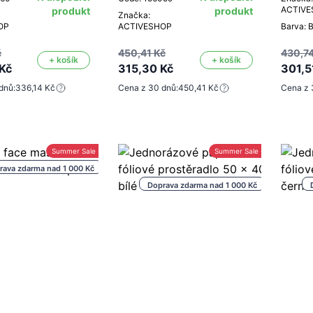
ACTIV
produkt
produkt
Značka:
OP
ACTIVESHOP
Barva: B
č
450,41 Kč
430,74
+ košík
+ košík
Kč
315,30 Kč
301,5
dnů:
336,14 Kč
Cena z 30 dnů:
450,41 Kč
Cena z 
Summer Sale -30%
Summer Sale -30%
rava zdarma nad 1 000 Kč
Doprava zdarma nad 1 000 Kč