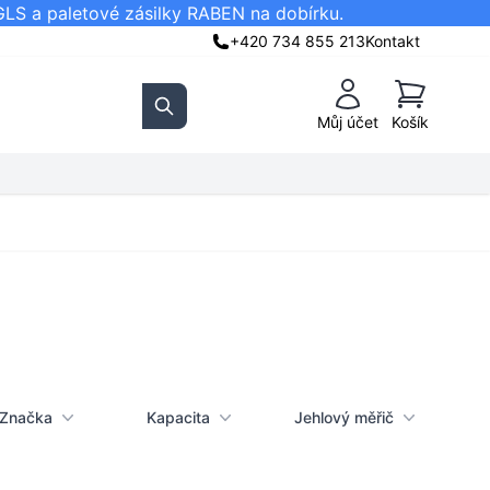
GLS a paletové zásilky RABEN na dobírku.
+420 734 855 213
Kontakt
Košík
Můj účet
Košík
Search
Značka
Kapacita
Jehlový měřič