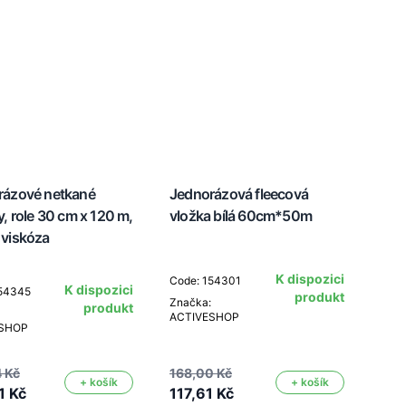
rázové netkané
Jednorázová fleecová
y, role 30 cm x 120 m,
vložka bílá 60cm*50m
 viskóza
K dispozici
Code: 154301
K dispozici
154345
produkt
Značka:
produkt
ACTIVESHOP
ESHOP
 Kč
168,00 Kč
+ košík
+ košík
1 Kč
117,61 Kč