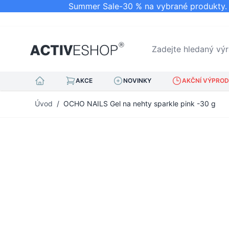
Summer Sale-30 % na vybrané produkty. N
Zadejte hledaný výraz.
AKCE
NOVINKY
AKČNÍ VÝPRODE
Přejít na obsah
Úvod
/
OCHO NAILS Gel na nehty sparkle pink -30 g