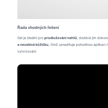
Řada vhodných řešení
Gel je ideální pro
prodlužování nehtů
, dodává jim dokona
a nezalévá kůžičku
, čímž usnadňuje pohodlnou aplikaci
vytvrzování.