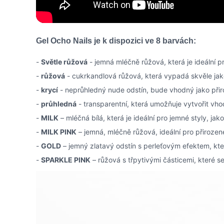
Gel Ocho Nails je k dispozici ve 8 barvách:
-
Světle růžová
- jemná mléčně růžová, která je ideální 
-
růžová
- cukrkandlová růžová, která vypadá skvěle jako
-
krycí
- neprůhledný nude odstín, bude vhodný jako přir
-
průhledná
- transparentní, která umožňuje vytvořit vho
-
MILK
– mléčná bílá, která je ideální pro jemné styly, j
-
MILK PINK
– jemná, mléčně růžová, ideální pro přirozen
-
GOLD
– jemný zlatavý odstín s perleťovým efektem, kte
-
SPARKLE PINK
– růžová s třpytivými částicemi, které se