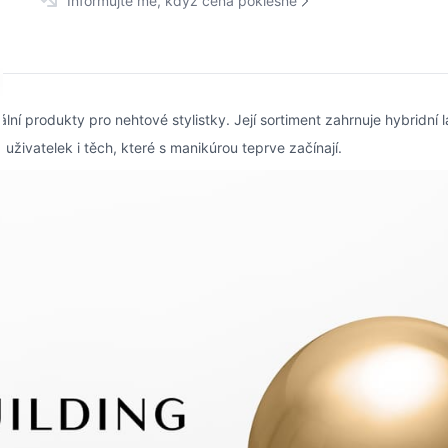
Informujte mě, když cena poklesne
í produkty pro nehtové stylistky. Její sortiment zahrnuje hybridní l
živatelek i těch, které s manikúrou teprve začínají.