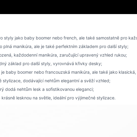
pro styly jako baby boomer nebo french, ale také samostatně pro kaž
 plná manikúra, ale je také perfektním základem pro další styly;
ozená, každodenní manikúra, zaručující upravený vzhled rukou;
dný základ pro další styly, vyrovnává křivky desky;
ako je baby boomer nebo francouzská manikúra, ale také jako klasická,
é stylizace, dodávající nehtům elegantní a svěží vzhled;
rý dodá nehtům lesk a sofistikovanou eleganci;
 krásně lesknou na světle, ideální pro výjimečné stylizace.