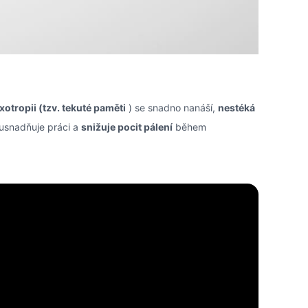
ixotropii (tzv. tekuté paměti
) se snadno nanáší,
nestéká
 usnadňuje práci a
snižuje pocit pálení
během