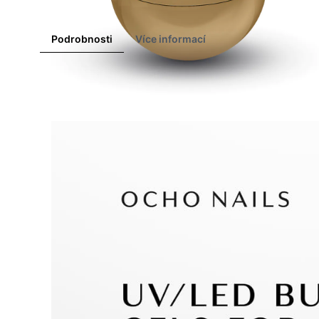
Podrobnosti
Více informací
OCHO NAILS
je jedinečná značka zaměřená na profesionáln
nehty. Výrobky
OCHO NAILS
splní požadavky zkušených u