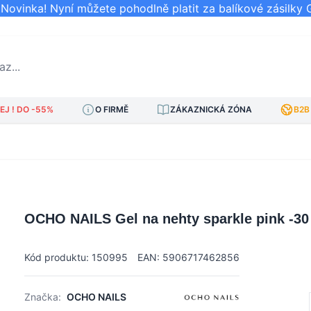
ovinka! Nyní můžete pohodlně platit za balíkové zásilky 
..
J ! DO -55%
O FIRMĚ
ZÁKAZNICKÁ ZÓNA
B2B
OCHO NAILS Gel na nehty sparkle pink -30
Kód produktu: 150995
EAN: 5906717462856
Značka:
OCHO NAILS