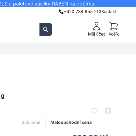
GLS a paletové zásilky RABEN na dobírku.
+420 734 855 213
Kontakt
Košík
Můj účet
Košík
Search
 g
B2B cena
Maloobchodní cena