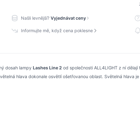
Našli levnější?
Vyjednávat ceny
Informujte mě, když cena poklesne
ouhý dosah lampy
Lashes Line 2
od společnosti ALL4LIGHT z ní dělají
světelná hlava dokonale osvětlí ošetřovanou oblast. Světelná hlava j