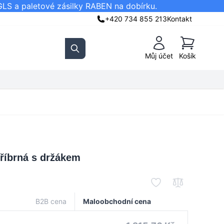
GLS a paletové zásilky RABEN na dobírku.
+420 734 855 213
Kontakt
Košík
Můj účet
Košík
Search
tříbrná s držákem
B2B cena
Maloobchodní cena