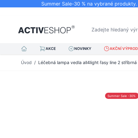
Summer Sale-30 % na vybrané produkty. N
Zadejte hledaný výraz.
AKCE
NOVINKY
AKČNÍ VÝPRODE
Přejít na obsah
Úvod
/
Léčebná lampa vedla all4light řasy line 2 stříbrn
Summer Sale -30%