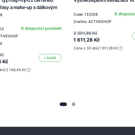
V typ msp-mj-02 černá led
Vysokoteplotní sterilizátor 
 řasy a make-up s dálkovým
K dispozi
m
Code: 133208
Značka: ACTIVESHOP
K dispozici produkt
03
2 301,86 Kč
CTIVESHOP
1 611,28 Kč
ná
Cena z 30 dnů:
1 611,28 Kč
Kč
+ košík
5 Kč
dnů:
2 148,45 Kč