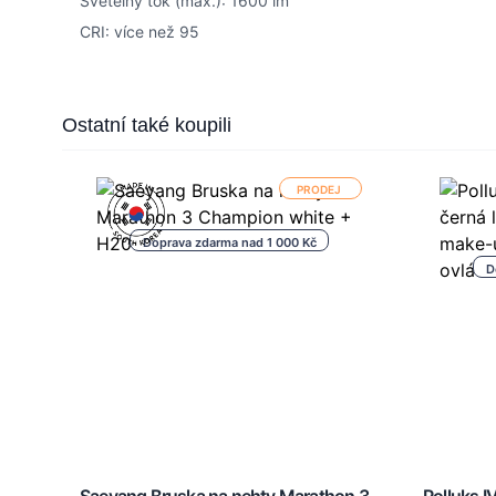
Světelný tok (max.): 1600 lm
CRI: více než 95
Press to skip carousel
Ostatní také koupili
PRODEJ
Doprava zdarma nad 1 000 Kč
D