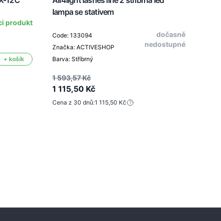
WX-12C
All4light lashes line 2 stříbrná led
All4
lampa se stativem
lamp
ci produkt
dočasně
Code: 133094
nedostupné
Značka: ACTIVESHOP
Code
+ košík
Barva: Stříbrný
Znač
Barva
1 593,57 Kč
1 115,50 Kč
Cena z 30 dnů:
1 115,50 Kč
1 59
1 11
Cena 