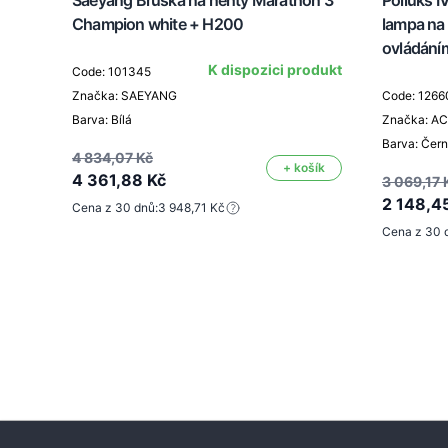
Saeyang Bruska na nehty Marathon 3
Polluks I
Champion white + H200
lampa na
ovládání
K dispozici produkt
Code: 101345
Značka: SAEYANG
Code: 1266
Barva: Bílá
Značka: A
Barva: Čer
4 834,07 Kč
+ košík
4 361,88 Kč
3 069,17 
2 148,4
Cena z 30 dnů:
3 948,71 Kč
Cena z 30 