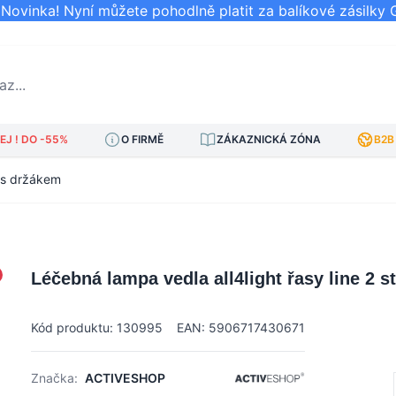
ovinka! Nyní můžete pohodlně platit za balíkové zásilky 
..
J ! DO -55%
O FIRMĚ
ZÁKAZNICKÁ ZÓNA
B2B
á s držákem
Léčebná lampa vedla all4light řasy line 2 s
Kód produktu: 130995
EAN: 5906717430671
Značka:
ACTIVESHOP