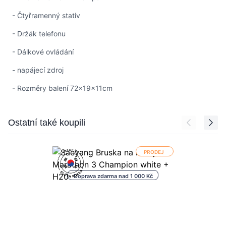
- Čtyřramenný stativ
- Držák telefonu
- Dálkové ovládání
- napájecí zdroj
- Rozměry balení 72x19x11cm
Press to skip carousel
Ostatní také koupili
PRODEJ
Doprava zdarma nad 1 000 Kč