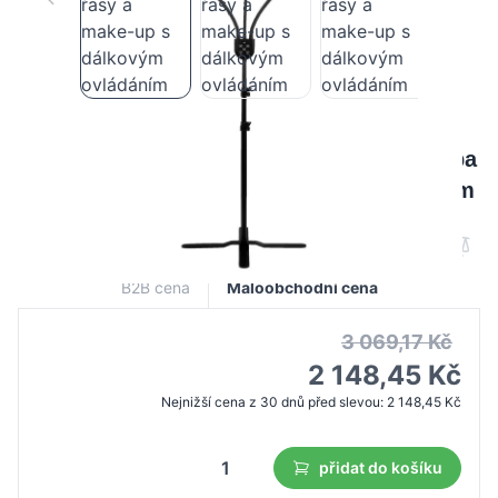
Polluks IV typ msp-mj-02 černá led lampa
na řasy a make-up s dálkovým ovládáním
B2B cena
Maloobchodní cena
3 069,17 Kč
2 148,45 Kč
Nejnižší cena z 30 dnů před slevou:
2 148,45 Kč
přidat do košíku