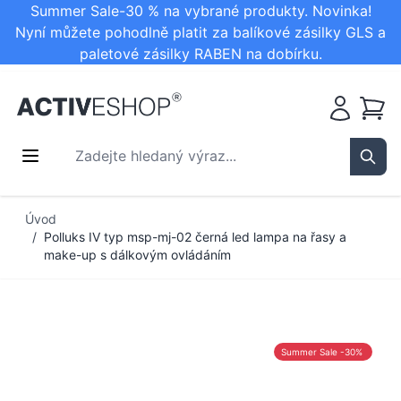
Summer Sale-30 % na vybrané produkty. Novinka!
Nyní můžete pohodlně platit za balíkové zásilky GLS a
paletové zásilky RABEN na dobírku.
Košík
Zadejte hledaný výraz...
Sear
Přejít na obsah
Úvod
/
Polluks IV typ msp-mj-02 černá led lampa na řasy a
make-up s dálkovým ovládáním
Summer Sale -30%