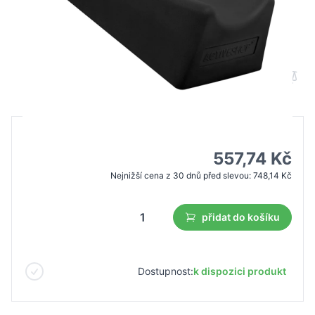
Activ Podo pedikérská opěrka nohou
černá
B2B cena
Maloobchodní cena
743,64 Kč
557,74 Kč
Nejnižší cena z 30 dnů před slevou:
748,14 Kč
přidat do košíku
Dostupnost:
k dispozici produkt