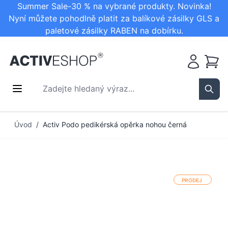
Summer Sale-30 % na vybrané produkty. Novinka!
Nyní můžete pohodlně platit za balíkové zásilky GLS a
paletové zásilky RABEN na dobírku.
Košík
Zadejte hledaný výraz...
Sear
Přejít na obsah
Úvod
/
Activ Podo pedikérská opěrka nohou černá
PRODEJ