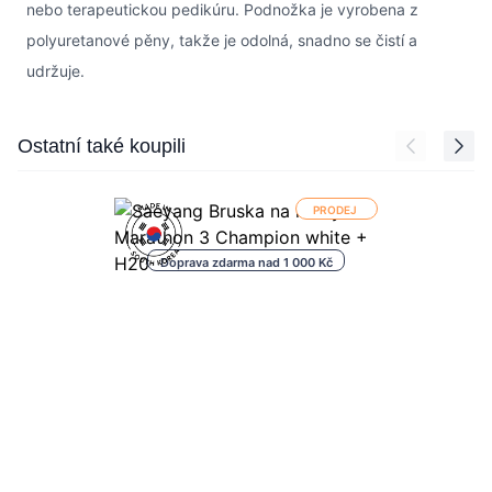
nebo terapeutickou pedikúru. Podnožka je vyrobena z
polyuretanové pěny, takže je odolná, snadno se čistí a
udržuje.
Press to skip carousel
Ostatní také koupili
PRODEJ
Doprava zdarma nad 1 000 Kč