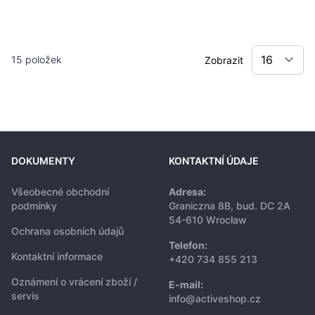
15
položek
Zobrazit
DOKUMENTY
KONTAKTNÍ ÚDAJE
Všeobecné obchodní
Adresa:
podmínky
Graniczna 8B, bud. DC 2A
54-610 Wrocław
Ochrana osobních údajů
Telefon:
Kontaktní informace
+420 734 855 213
Oznámení o vrácení zboží /
E-mail:
servis
info@activeshop.cz