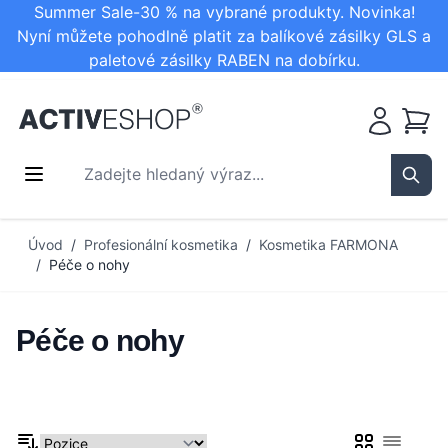
Summer Sale-30 % na vybrané produkty. Novinka!
Nyní můžete pohodlně platit za balíkové zásilky GLS a
paletové zásilky RABEN na dobírku.
Košík
Zadejte hledaný výraz...
Sear
Přejít na obsah
Úvod
/
Profesionální kosmetika
/
Kosmetika FARMONA
/
Péče o nohy
Péče o nohy
Mřížka