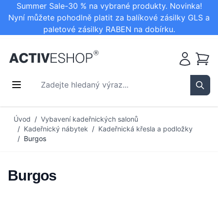
Summer Sale-30 % na vybrané produkty. Novinka!
Nyní můžete pohodlně platit za balíkové zásilky GLS a
paletové zásilky RABEN na dobírku.
Košík
Zadejte hledaný výraz...
Sear
Přejít na obsah
Úvod
/
Vybavení kadeřnických salonů
/
Kadeřnický nábytek
/
Kadeřnická křesla a podložky
/
Burgos
Burgos