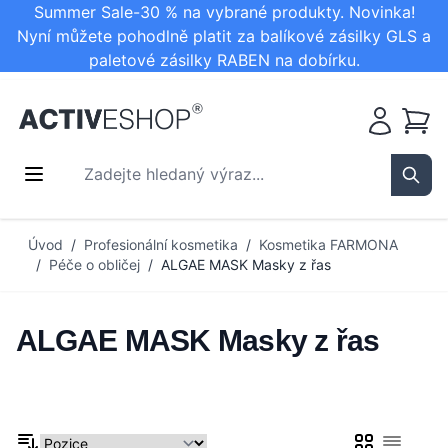
Summer Sale-30 % na vybrané produkty. Novinka!
Nyní můžete pohodlně platit za balíkové zásilky GLS a
paletové zásilky RABEN na dobírku.
Košík
Zadejte hledaný výraz...
Sear
Přejít na obsah
Úvod
/
Profesionální kosmetika
/
Kosmetika FARMONA
/
Péče o obličej
/
ALGAE MASK Masky z řas
ALGAE MASK Masky z řas
Mřížka