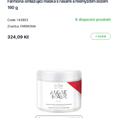
Farmona omlazující maska s řasami a hlemýždím slizem
160 g
K dispozici produkt
Code: 142853
Značka: FARMONA
324,09 Kč
+ košík