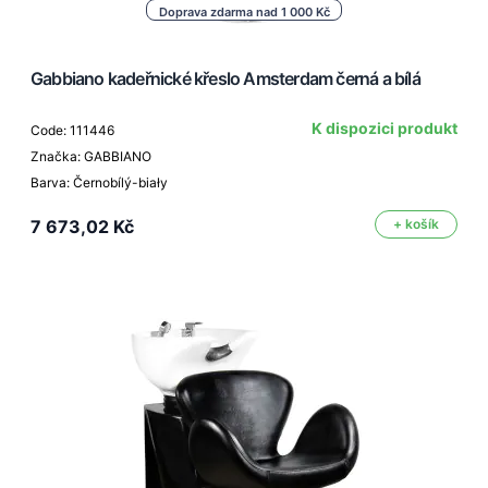
Doprava zdarma nad 1 000 Kč
Gabbiano kadeřnické křeslo Amsterdam černá a bílá
K dispozici produkt
Code: 111446
Značka: GABBIANO
Barva: Černobílý-biały
7 673,02 Kč
+ košík