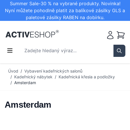
Summer Sale-30 % na vybrané produkty. Novinka!
Nyní můžete pohodlně platit za balíkové zásilky GLS a
paletové zásilky RABEN na dobírku.
Košík
Zadejte hledaný výraz...
Sear
Přejít na obsah
Úvod
/
Vybavení kadeřnických salonů
/
Kadeřnický nábytek
/
Kadeřnická křesla a podložky
/
Amsterdam
Amsterdam