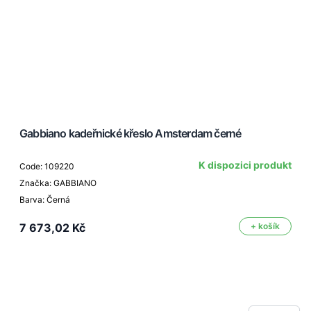
Gabbiano kadeřnické křeslo Amsterdam černé
K dispozici produkt
Code: 109220
Značka: GABBIANO
Barva: Černá
7 673,02 Kč
+ košík