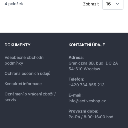
4
položek
Zobrazit
DOKUMENTY
KONTAKTNÍ ÚDAJE
Všeobecné obchodní
Adresa:
podmínky
Graniczna 8B, bud. DC 2A
54-610 Wrocław
Ochrana osobních údajů
Telefon:
Kontaktní informace
+420 734 855 213
Oznámení o vrácení zboží /
E-mail:
servis
info@activeshop.cz
Provozní doba:
Po-Pá / 8:00-16:00 hod.