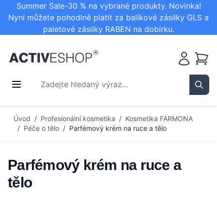
Summer Sale-30 % na vybrané produkty. Novinka!
Nyní můžete pohodlně platit za balíkové zásilky GLS a
paletové zásilky RABEN na dobírku.
Košík
Zadejte hledaný výraz...
Sear
Přejít na obsah
Úvod
/
Profesionální kosmetika
/
Kosmetika FARMONA
/
Péče o tělo
/
Parfémový krém na ruce a tělo
Parfémový krém na ruce a
tělo