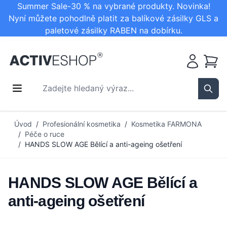
Summer Sale-30 % na vybrané produkty. Novinka!
Nyní můžete pohodlně platit za balíkové zásilky GLS a
paletové zásilky RABEN na dobírku.
Košík
Zadejte hledaný výraz...
Sear
Přejít na obsah
Úvod
/
Profesionální kosmetika
/
Kosmetika FARMONA
/
Péče o ruce
/
HANDS SLOW AGE Bělící a anti-ageing ošetření
HANDS SLOW AGE Bělící a
anti-ageing ošetření