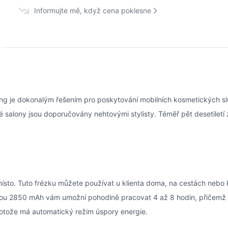
Informujte mě, když cena poklesne
ang je dokonalým řešením pro poskytování mobilních kosmetických 
 salony jsou doporučovány nehtovými stylisty. Téměř pět desetiletí 
to. Tuto frézku můžete používat u klienta doma, na cestách nebo kdek
itou 2850 mAh vám umožní pohodlně pracovat 4 až 8 hodin, přičemž je
protože má automatický režim úspory energie.