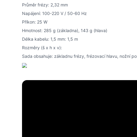
Průměr frézy: 2,32 mm
Napájení: 100-220 V / 50-60 Hz
Příkon: 25 W
Hmotnost: 285 g (základna), 143 g (hlava)
Délka kabelu: 1,5 mm: 1,5 m
Rozměry (š x h x v):
Sada obsahuje: základnu frézy, frézovací hlavu, nožní poh