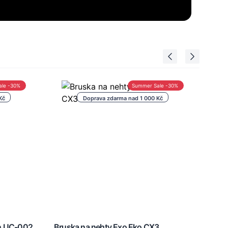
ale -30%
Summer Sale -30%
Kč
Doprava zdarma nad 1 000 Kč
on UC-002
Bruska na nehty Exo Eko CX3