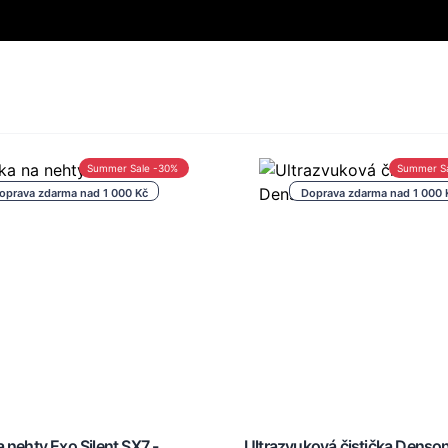
Summer Sale -30%
Summer S
oprava zdarma nad 1 000 Kč
Doprava zdarma nad 1 000 
 nehty Exo Silent SX7 -
Ultrazvuková čistička Dens