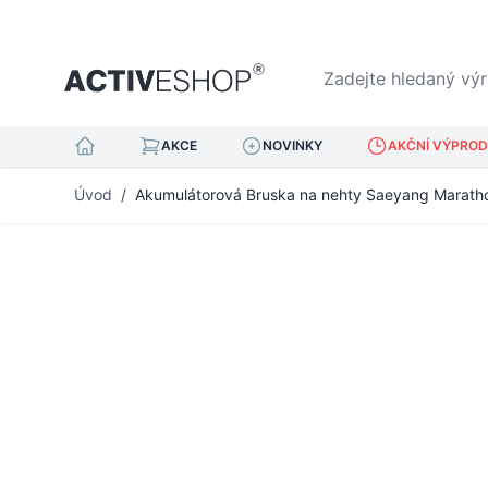
Zadejte hledaný výraz.
AKCE
NOVINKY
AKČNÍ VÝPRODE
Přejít na obsah
Úvod
/
Akumulátorová Bruska na nehty Saeyang Marathon