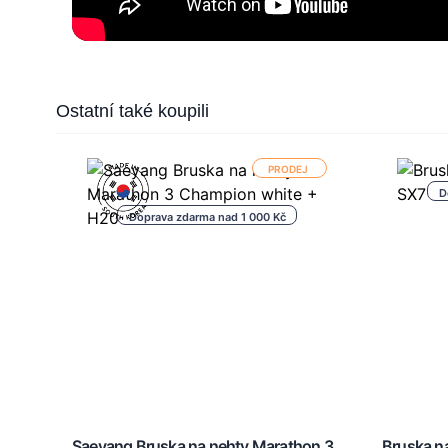
Press to skip carousel
Ostatní také koupili
PRODEJ
D
Doprava zdarma nad 1 000 Kč
hty
Saeyang Bruska na nehty Marathon 3
Bruska na