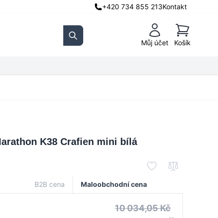
+420 734 855 213
Kontakt
Košík
Můj účet
Košík
Search
rathon K38 Crafien mini bílá
B2B cena
Maloobchodní cena
10 034,05 Kč