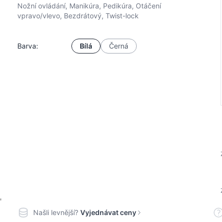
Nožní ovládání, Manikúra, Pedikúra, Otáčení
vpravo/vlevo, Bezdrátový, Twist-lock
Barva:
Bílá
Černá
Našli levnější?
Vyjednávat ceny