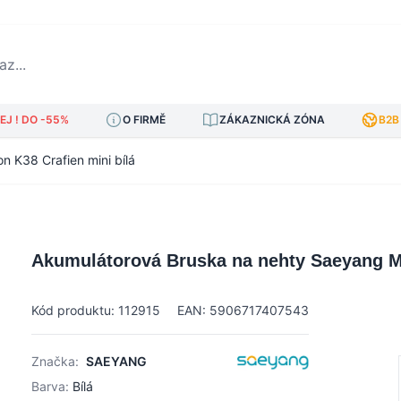
..
J ! DO -55%
O FIRMĚ
ZÁKAZNICKÁ ZÓNA
B2B
 K38 Crafien mini bílá
Akumulátorová Bruska na nehty Saeyang Ma
Kód produktu: 112915
EAN: 5906717407543
Značka:
SAEYANG
Barva:
Bílá