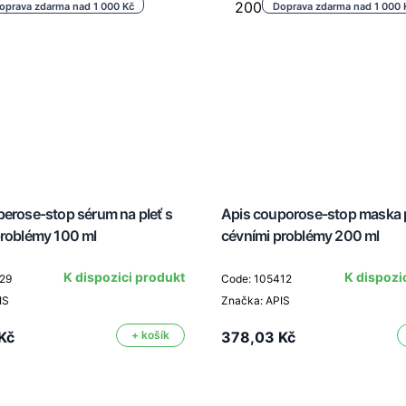
oprava zdarma nad 1 000 Kč
Doprava zdarma nad 1 000 
erose-stop sérum na pleť s
Apis couporose-stop maska p
problémy 100 ml
cévními problémy 200 ml
K dispozici produkt
K dispozi
29
Code: 105412
IS
Značka: APIS
Kč
+ košík
378,03 Kč