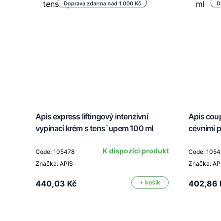
Doprava zdarma nad 1 000 Kč
D
Apis express liftingový intenzivní
Apis coup
vypínací krém s tens`upem 100 ml
cévními 
K dispozici produkt
Code: 105478
Code: 1054
Značka: APIS
Značka: AP
440,03 Kč
+ košík
402,86 