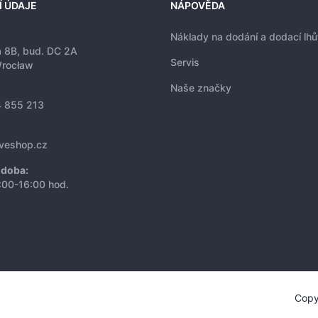
Í ÚDAJE
NÁPOVĚDA
Náklady na dodání a dodací lhů
a 8B, bud. DC 2A
Servis
rocław
Naše značky
 855 213
iveshop.cz
 doba:
:00-16:00 hod.
Copy