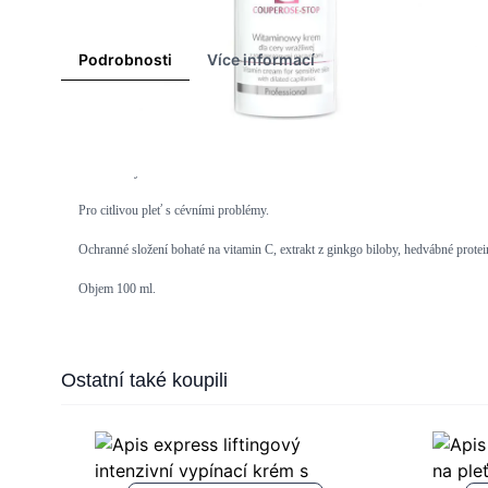
Podrobnosti
Více informací
Couperose-Stop
vitamínový krém
Pro citlivou pleť s cévními problémy.
Ochranné složení bohaté na vitamin C, extrakt z ginkgo biloby, hedvábné protei
Objem 100 ml.
Press to skip carousel
Ostatní také koupili