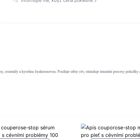
Informujte mě, když cena poklesne
ny, ceramidy a kyselinu hyaluronovou. Posiluje stěny cév, stimuluje imunitní procesy pokožky 