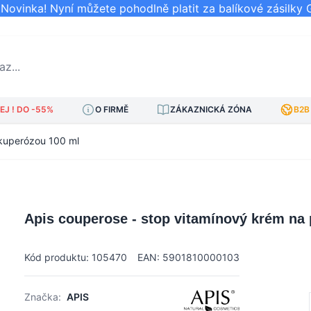
ovinka! Nyní můžete pohodlně platit za balíkové zásilky 
..
J ! DO -55%
O FIRMĚ
ZÁKAZNICKÁ ZÓNA
B2B
 kuperózou 100 ml
Apis couperose - stop vitamínový krém na 
Kód produktu: 105470
EAN: 5901810000103
Značka:
APIS