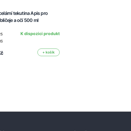
celární tekutina Apis pro
bličeje a očí 500 ml
K dispozici produkt
25
IS
Kč
+ košík