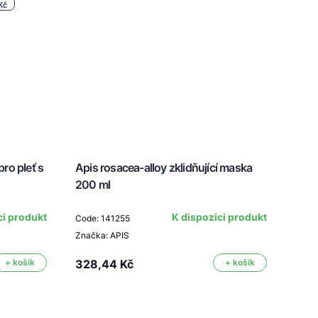
Kč
ro pleť s
Apis rosacea-alloy zklidňující maska
Apis
200 ml
s ac
ci produkt
K dispozici produkt
Code: 141255
Značka: APIS
Code
Značk
+ košík
328,44 Kč
+ košík
285