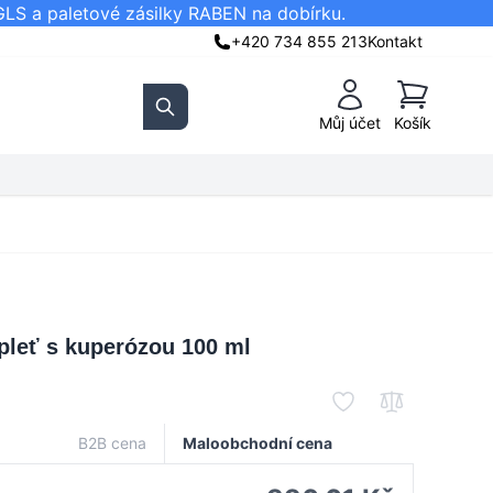
GLS a paletové zásilky RABEN na dobírku.
+420 734 855 213
Kontakt
Košík
Můj účet
Košík
Search
pleť s kuperózou 100 ml
B2B cena
Maloobchodní cena