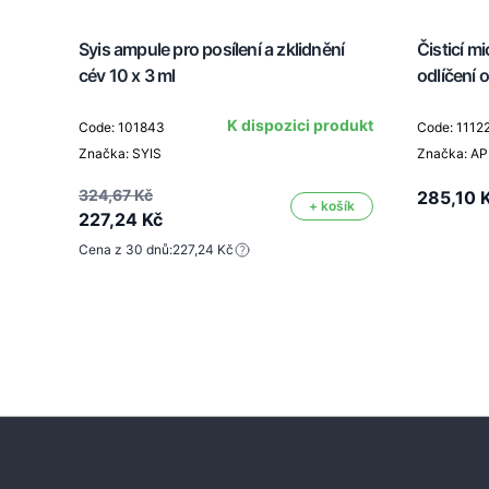
Syis ampule pro posílení a zklidnění
Čisticí mi
cév 10 x 3 ml
odlíčení o
K dispozici produkt
Code: 101843
Code: 1112
Značka: SYIS
Značka: AP
324,67 Kč
285,10 
+ košík
227,24 Kč
Cena z 30 dnů:
227,24 Kč