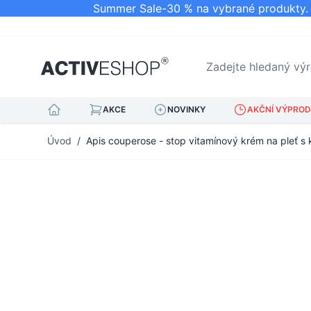
Summer Sale-30 % na vybrané produkty. N
Zadejte hledaný výraz.
AKCE
NOVINKY
AKČNÍ VÝPRODE
Přejít na obsah
Úvod
/
Apis couperose - stop vitamínový krém na pleť s