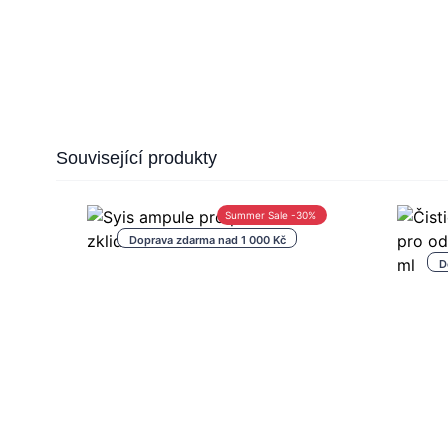
Press to skip carousel
Související produkty
Summer Sale -30%
Doprava zdarma nad 1 000 Kč
D