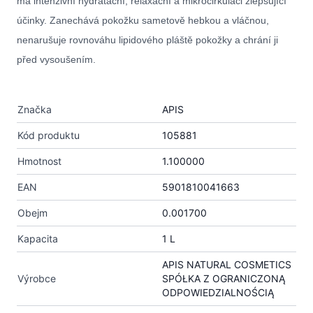
má intenzivní hydratační, relaxační a mikrocirkulaci zlepšující
účinky. Zanechává pokožku sametově hebkou a vláčnou,
nenarušuje rovnováhu lipidového pláště pokožky a chrání ji
před vysoušením.
Značka
APIS
Kód produktu
105881
Hmotnost
1.100000
EAN
5901810041663
Obejm
0.001700
Kapacita
1 L
APIS NATURAL COSMETICS
Výrobce
SPÓŁKA Z OGRANICZONĄ
ODPOWIEDZIALNOŚCIĄ