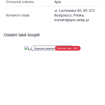
Ochranná známka
Apis
ul. Łochowska 40; 85-372
Kontaktní údaje
Bydgoszcz, Polska,
kontakt@apis-sklep.pl
Press to skip carousel
Ostatní také koupili
Doprava zdarma nad 1 000 Kč
Summer Sale -30%