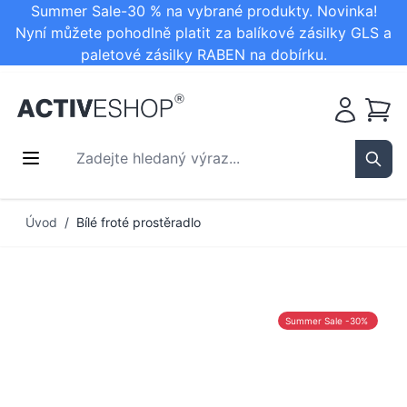
Summer Sale-30 % na vybrané produkty. Novinka!
Nyní můžete pohodlně platit za balíkové zásilky GLS a
paletové zásilky RABEN na dobírku.
Košík
Zadejte hledaný výraz...
Sear
Přejít na obsah
Úvod
/
Bílé froté prostěradlo
Summer Sale -30%