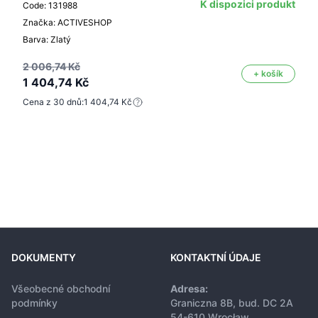
K dispozici produkt
Code: 131988
Značka: ACTIVESHOP
Barva: Zlatý
2 006,74 Kč
+ košík
1 404,74 Kč
Cena z 30 dnů:
1 404,74 Kč
DOKUMENTY
KONTAKTNÍ ÚDAJE
Všeobecné obchodní
Adresa:
podmínky
Graniczna 8B, bud. DC 2A
54-610 Wrocław