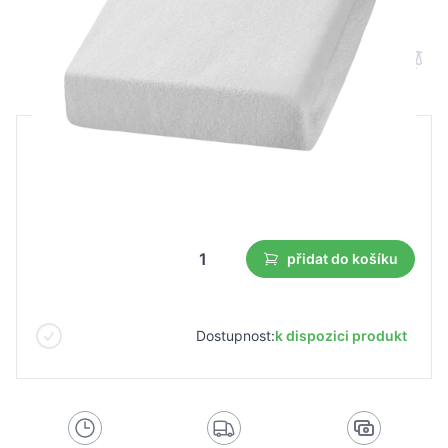
Bílé froté prostěradlo
B2B cena
Maloobchodní cena
312,25 Kč
218,60 Kč
Nejnižší cena z 30 dnů před slevou:
218,60 Kč
přidat do košíku
Dostupnost:
k dispozici produkt