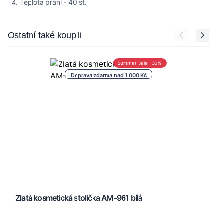
4. Teplota praní - 40 st.
Press to skip carousel
Ostatní také koupili
Summer Sale -30%
Doprava zdarma nad 1 000 Kč
Zlatá kosmetická stolička AM-961 bílá