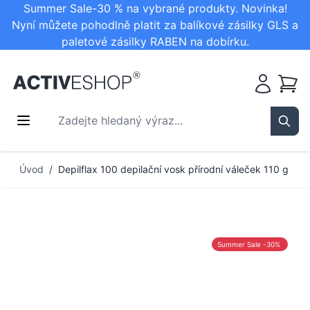
Summer Sale-30 % na vybrané produkty. Novinka!
Nyní můžete pohodlně platit za balíkové zásilky GLS a
paletové zásilky RABEN na dobírku.
Košík
Zadejte hledaný výraz...
Sear
Přejít na obsah
Úvod
/
Depilflax 100 depilační vosk přírodní váleček 110 g
Summer Sale -30%