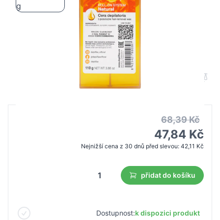
Depilflax 100 depilační vosk přírodní
váleček 110 g
B2B cena
Maloobchodní cena
68,39 Kč
47,84 Kč
Nejnižší cena z 30 dnů před slevou:
42,11 Kč
přidat do košíku
Dostupnost:
k dispozici produkt