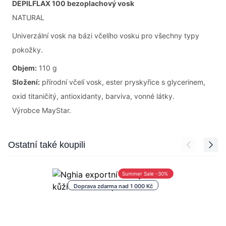
DEPILFLAX 100 bezoplachový vosk
NATURAL
Univerzální vosk na bázi včelího vosku pro všechny typy
pokožky.
Objem:
110 g
Složení:
přírodní včelí vosk, ester pryskyřice s glycerinem,
oxid titaničitý, antioxidanty, barviva, vonné látky.
Výrobce MayStar.
Press to skip carousel
Ostatní také koupili
Summer Sale -30%
Doprava zdarma nad 1 000 Kč