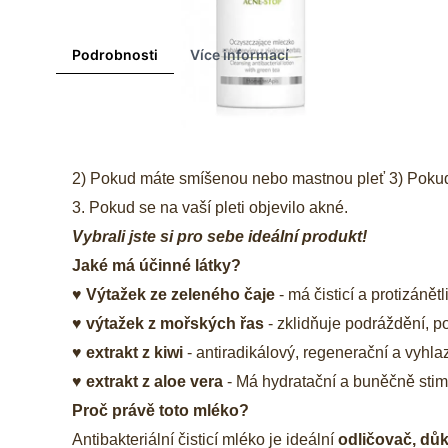
Podrobnosti
Více informací
Je to produkt pro vás?
1) Pokud vaše pleť vyžaduje důkladné čištění
2) Pokud máte smíšenou nebo mastnou pleť 3) Pokud
3. Pokud se na vaší pleti objevilo akné.
Vybrali jste si pro sebe ideální produkt!
Jaké má účinné látky?
♥ Výtažek ze zeleného čaje
- má čisticí a protizánět
♥ výtažek z mořských řas
- zklidňuje podráždění, po
♥ extrakt z kiwi
- antiradikálový, regenerační a vyhl
♥ extrakt z aloe vera
- Má hydratační a buněčně stim
Proč právě
toto mléko
?
Antibakteriální čisticí mléko
je ideální
odličovač, důkl