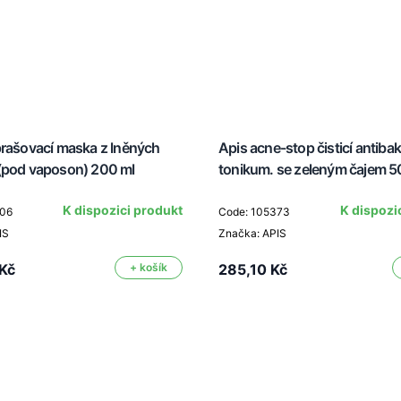
prašovací maska z lněných
Apis acne-stop čisticí antibakt
(pod vaposon) 200 ml
tonikum. se zeleným čajem 5
K dispozici produkt
K dispozi
406
Code: 105373
IS
Značka: APIS
Kč
+ košík
285,10 Kč