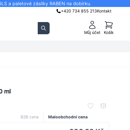
GLS a paletové zásilky RABEN na dobírku.
+420 734 855 213
Kontakt
Košík
Můj účet
Košík
Search
0 ml
B2B cena
Maloobchodní cena