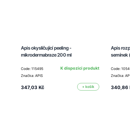
rným
Apis okysličující peeling -
Apis roz
mikrodermabraze 200 ml
semínek 
asně
K dispozici produkt
Code: 115495
Code: 105
upné
Značka: APIS
Značka: AP
347,03 Kč
+ košík
340,86 