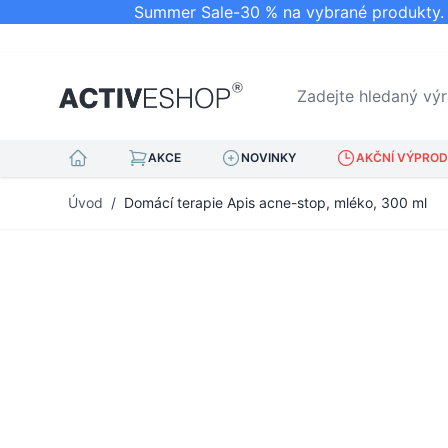
Summer Sale-30 % na vybrané produkty. N
Zadejte hledaný výraz.
AKCE
NOVINKY
AKČNÍ VÝPRODE
Přejít na obsah
Úvod
/
Domácí terapie Apis acne-stop, mléko, 300 ml