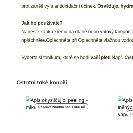
protizánětlivý a antioxidační účinek.
Osvěžuje, hydra
Jak ho používáte?
Naneste kapku krému na dlaně nebo vatový tampon a
opláchněte.
Opláchněte při
Opláchněte vlažnou vodo
Vyberte si tonikum, které se hodí
vaší pleti
Např.
Čis
Press to skip carousel
Ostatní také koupili
Doprava zdarma nad 1 000 Kč
D