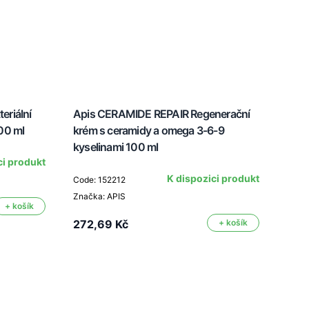
eriální
Apis CERAMIDE REPAIR Regenerační
Apis
00 ml
krém s ceramidy a omega 3-6-9
ml
kyselinami 100 ml
ci produkt
K dispozici produkt
Code: 152212
Code
Značka: APIS
Značk
+ košík
272,69 Kč
+ košík
266