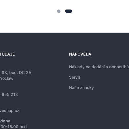
Í ÚDAJE
NÁPOVĚDA
Náklady na dodání a dodací lhů
a 8B, bud. DC 2A
Servis
rocław
Naše značky
 855 213
iveshop.cz
 doba:
:00-16:00 hod.