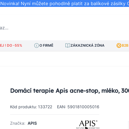
ovinka! Nyní můžete pohodlně platit za balíkové zásilky 
..
J ! DO -55%
O FIRMĚ
ZÁKAZNICKÁ ZÓNA
B2B
Domácí terapie Apis acne-stop, mléko, 30
Kód produktu: 133722
EAN: 5901810005016
Značka:
APIS