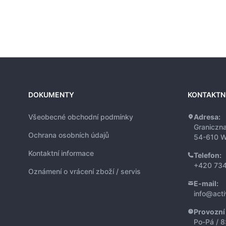
DOKUMENTY
KONTAKTN
Všeobecné obchodní podmínky
Adresa:
Graniczn
Ochrana osobních údajů
54-610 W
Kontaktní informace
Telefon:
+420 734
Oznámení o vrácení zboží / servis
E-mail:
info@act
Provozní
Po-Pá / 8