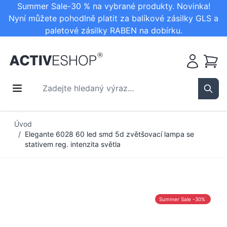
Summer Sale-30 % na vybrané produkty. Novinka!
Nyní můžete pohodlně platit za balíkové zásilky GLS a
paletové zásilky RABEN na dobírku.
Košík
Zadejte hledaný výraz...
Sear
Přejít na obsah
Úvod
/
Elegante 6028 60 led smd 5d zvětšovací lampa se
stativem reg. intenzita světla
Summer Sale -30%