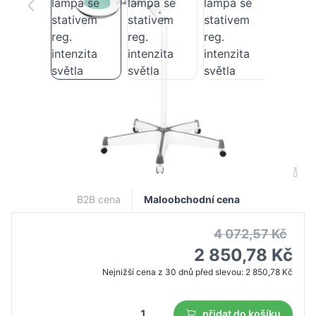
Elegante 6028 60 led smd 5d zvětšovací
lampa se stativem reg. intenzita světla
B2B cena
Maloobchodní cena
4 072,57 Kč
2 850,78 Kč
Nejnižší cena z 30 dnů před slevou:
2 850,78 Kč
přidat do košíku