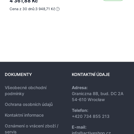
4 361,88 Kč
Cena z 30 dnů:
3 948,71 Kč
DOKUMENTY
KONTAKTNÍ ÚDAJE
Všeobecné obchodní
Adresa:
podmínky
Graniczna 8B, bud. DC 2A
54-610 Wrocław
Ochrana osobních údajů
Telefon:
Kontaktní informace
+420 734 855 213
Oznámení o vrácení zboží /
E-mail:
servis
info@activeshop.cz