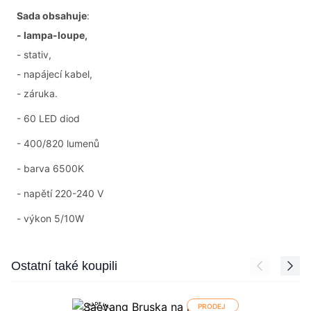
Sada obsahuje
:
- lampa-loupe,
- stativ,
- napájecí kabel,
- záruka.
- 60 LED diod
- 400/820 lumenů
- barva 6500K
- napětí 220-240 V
- výkon 5/10W
Press to skip carousel
Ostatní také koupili
PRODEJ