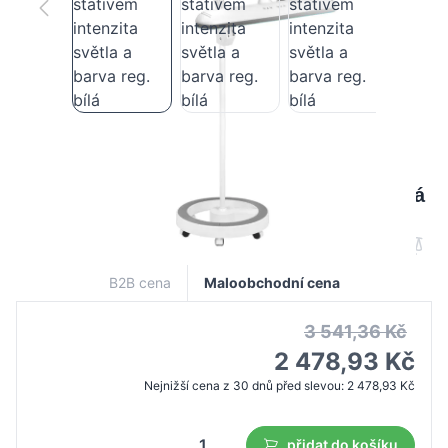
Elegante 801-tl led dílenská lampa se
stativem intenzita světla a barva reg. bílá
B2B cena
Maloobchodní cena
3 541,36 Kč
2 478,93 Kč
Nejnižší cena z 30 dnů před slevou:
2 478,93 Kč
přidat do košíku