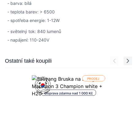
- barva: bílá
- teplota barev: > 6500
- spotřeba energie: 1-12W
- světelný tok: 840 lumenů
- napájení: 110-240V
Press to skip carousel
Ostatní také koupili
PRODEJ
Doprava zdarma nad 1 000 Kč