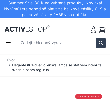
Summer Sale-30 % na vybrané produkty. Novinka!
Nyní můžete pohodlně platit za balíkové zásilky GLS a
paletové zásilky RABEN na dobírku.
Košík
Zadejte hledaný výraz...
Sear
Přejít na obsah
Úvod
/
Elegante 801-tl led dílenská lampa se stativem intenzita
světla a barva reg. bílá
Summer Sale -30%