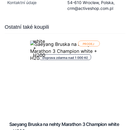
Kontaktní údaje
54-610 Wrocław, Polska,
crm@activeshop.com.pl
Press to skip carousel
Ostatní také koupili
PRODEJ
Doprava zdarma nad 1 000 Kč
Saeyang Bruska na nehty Marathon 3 Champion white