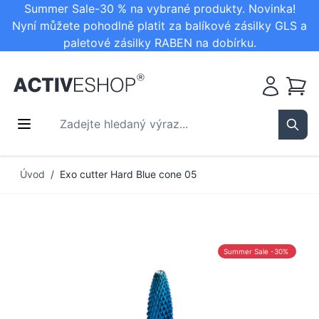
Summer Sale-30 % na vybrané produkty. Novinka!
Nyní můžete pohodlně platit za balíkové zásilky GLS a
paletové zásilky RABEN na dobírku.
Košík
Zadejte hledaný výraz...
Sear
Přejít na obsah
Úvod
/
Exo cutter Hard Blue cone 05
Summer Sale -30%