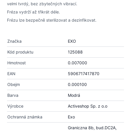
velmi tvrdý, bez zbytečných vibrací.
Fréza vydrží až třikrát déle.
Frézu lze bezpečně sterilizovat a dezinfikovat.
Značka
EXO
Kód produktu
125088
Hmotnost
0.007000
EAN
5906717417870
Obejm
0.000100
Barva
Modrá
Výrobce
Activeshop Sp. z o.o
Ochranná známka
Exo
Graniczna 8b, bud.DC2A,