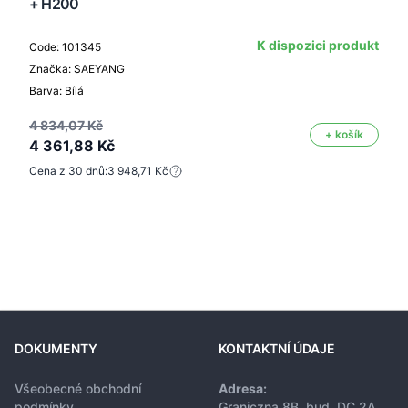
+ H200
K dispozici produkt
Code: 101345
Značka: SAEYANG
Barva: Bílá
4 834,07 Kč
+ košík
4 361,88 Kč
Cena z 30 dnů:
3 948,71 Kč
DOKUMENTY
KONTAKTNÍ ÚDAJE
Všeobecné obchodní
Adresa:
podmínky
Graniczna 8B, bud. DC 2A