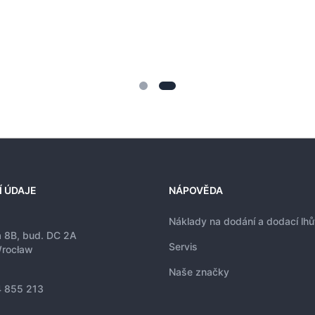
Í ÚDAJE
NÁPOVĚDA
Náklady na dodání a dodací lhů
a 8B, bud. DC 2A
Servis
rocław
Naše značky
 855 213