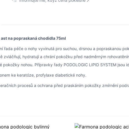
Informujte mě, když cena poklesne
st na popraskaná chodidla 75ml
í řada péče o nohy vyvinutá pro suchou, drsnou a popraskanou pok
vně zvláčňují, hydratují a chrání pokožku před nadměrným rohovatěním 
zené pokožky nohou. Přípravky řady PODOLOGIC LIPID SYSTEM jsou id
onem ke keratóze, profylaxe diabetické nohy.
eračních procesů a ochrana před praskáním pokožky zmírnění podr