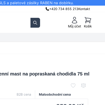
GLS a paletové zásilky RABEN na dobírku.
+420 734 855 213
Kontakt
Košík
Můj účet
Košík
Search
enní mast na popraskaná chodidla 75 ml
B2B cena
Maloobchodní cena