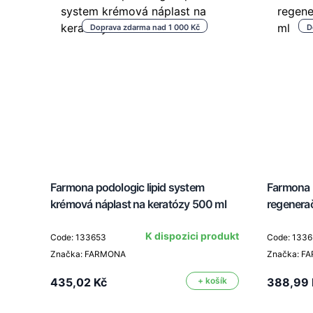
Doprava zdarma nad 1 000 Kč
D
n 3
Farmona podologic lipid system
Farmona 
krémová náplast na keratózy 500 ml
regenera
odukt
K dispozici produkt
Code: 133653
Code: 1336
Značka: FARMONA
Značka: F
435,02 Kč
+ košík
388,99 
šík