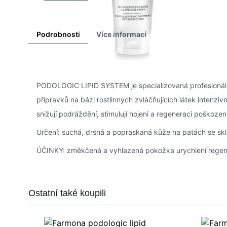
Podrobnosti
Více informací
FARMONA PODOLOGIC LIPID SYSTEM Hypoalergenní ma
PODOLOGIC LIPID SYSTEM je specializovaná profesionáln
přípravků na bázi rostlinných zvláčňujících látek intenzi
snižují podráždění, stimulují hojení a regeneraci poško
Určení: suchá, drsná a popraskaná kůže na patách se skl
ÚČINKY: změkčená a vyhlazená pokožka urychlení regen
Press to skip carousel
Ostatní také koupili