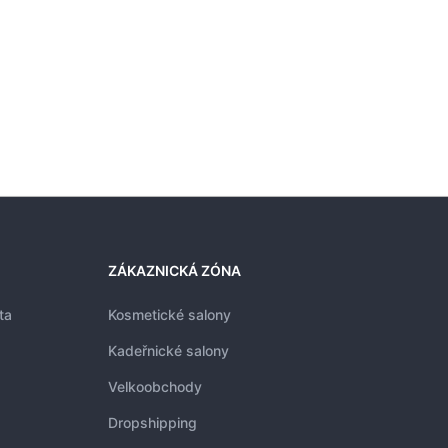
318
ZÁKAZNICKÁ ZÓNA
ta
Kosmetické salony
Kadeřnické salony
Velkoobchody
Dropshipping