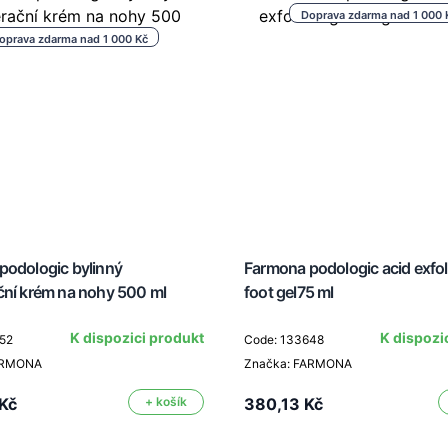
Doprava zdarma nad 1 000 
oprava zdarma nad 1 000 Kč
podologic bylinný
Farmona podologic acid exfol
ční krém na nohy 500 ml
foot gel75 ml
K dispozici produkt
K dispozi
52
Code: 133648
ARMONA
Značka: FARMONA
Kč
+ košík
380,13 Kč