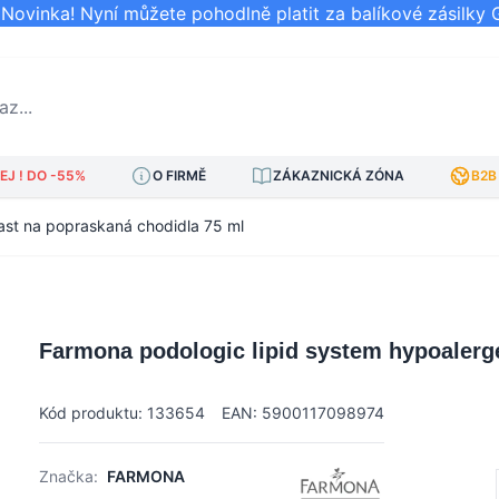
ovinka! Nyní můžete pohodlně platit za balíkové zásilky 
..
J ! DO -55%
O FIRMĚ
ZÁKAZNICKÁ ZÓNA
B2B
ast na popraskaná chodidla 75 ml
Farmona podologic lipid system hypoalerg
Kód produktu: 133654
EAN: 5900117098974
Značka:
FARMONA