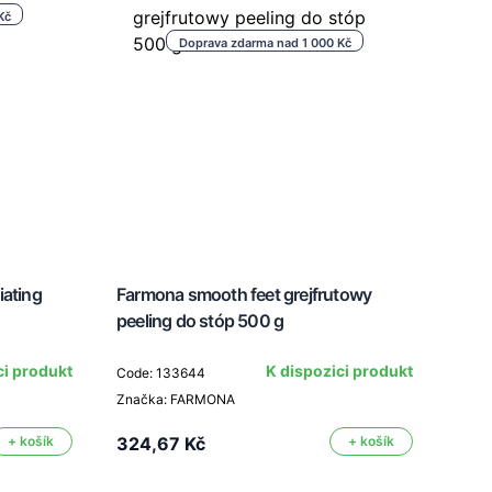
Kč
Doprava zdarma nad 1 000 Kč
iating
Farmona smooth feet grejfrutowy
Farm
peeling do stóp 500 g
noh
ci produkt
K dispozici produkt
Code: 133644
Značka: FARMONA
Code
Znač
+ košík
324,67 Kč
+ košík