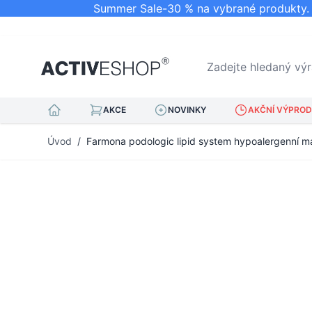
Summer Sale-30 % na vybrané produkty. N
Zadejte hledaný výraz.
AKCE
NOVINKY
AKČNÍ VÝPRODE
Přejít na obsah
Úvod
/
Farmona podologic lipid system hypoalergenní m