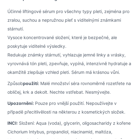
Účinné liftingové sérum pro všechny typy pleti, zejména pro
zralou, suchou a nepružnou pleť s viditelnými známkami
stárnutí.
Vysoce koncentrované složení, které je bezpečné, ale
poskytuje viditelné výsledky.
Redukuje známky stárnutí, vyhlazuje jemné linky a vrásky,
vyrovnává tón pleti, zpevňuje, vypíná, intenzivně hydratuje a
okamžitě zlepšuje vzhled pleti. Sérum má krásnou vůni.
Způsob
použití:
Malé množství séra rovnoměrně rozetřete na
obličej, krk a dekolt. Nechte vstřebat. Nesmývejte.
Upozornění:
Pouze pro vnější použití. Nepoužívejte v
případě přecitlivělosti na některou z kosmetických složek.
INCI:
Složení: Aqua (voda), glycerin, oligosacharidy z kořene
Cichorium Intybus, propandiol, niacinamid, maltóza,