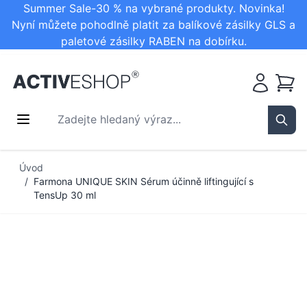
Summer Sale-30 % na vybrané produkty. Novinka!
Nyní můžete pohodlně platit za balíkové zásilky GLS a
paletové zásilky RABEN na dobírku.
Košík
Zadejte hledaný výraz...
Sear
Přejít na obsah
Úvod
/
Farmona UNIQUE SKIN Sérum účinně liftingující s
TensUp 30 ml