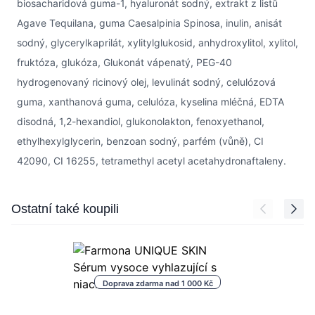
biosacharidová guma-1, hyaluronát sodný, extrakt z listů
Agave Tequilana, guma Caesalpinia Spinosa, inulin, anisát
sodný, glycerylkaprilát, xylitylglukosid, anhydroxylitol, xylitol,
fruktóza, glukóza, Glukonát vápenatý, PEG-40
hydrogenovaný ricinový olej, levulinát sodný, celulózová
guma, xanthanová guma, celulóza, kyselina mléčná, EDTA
disodná, 1,2-hexandiol, glukonolakton, fenoxyethanol,
ethylhexylglycerin, benzoan sodný, parfém (vůně), CI
42090, CI 16255, tetramethyl acetyl acetahydronaftaleny.
Press to skip carousel
Ostatní také koupili
Doprava zdarma nad 1 000 Kč