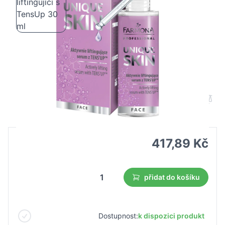
Farmona UNIQUE SKIN Sérum účinně
liftingující s TensUp 30 ml
B2B cena
Maloobchodní cena
417,89 Kč
přidat do košíku
Dostupnost:
k dispozici produkt