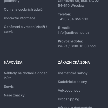
podmínky
Graniczna 8B, bud. DC 2A
54-610 Wrocław
Ochrana osobních údajů
Telefon:
Kontaktní informace
+420 734 855 213
Oznámení o vrácení zboží /
E-mail:
servis
info@activeshop.cz
Provozní doba:
Po-Pá / 8:00-16:00 hod.
NÁPOVĚDA
ZÁKAZNICKÁ ZÓNA
Náklady na dodání a dodací
Kosmetické salony
lhůta
Kadeřnické salony
Servis
Velkoobchody
Naše značky
Dropshipping
Výrobci a dodavatelé