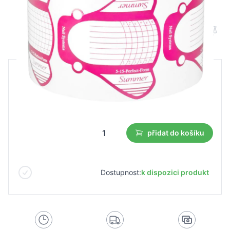
Forma NF1007 růžová 500 cikáda
B2B cena
Maloobchodní cena
165,17 Kč
115,65 Kč
Nejnižší cena z 30 dnů před slevou:
115,65 Kč
přidat do košíku
Dostupnost:
k dispozici produkt