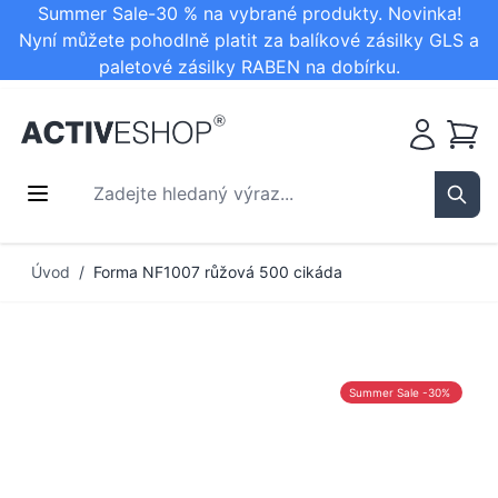
Summer Sale-30 % na vybrané produkty. Novinka!
Nyní můžete pohodlně platit za balíkové zásilky GLS a
paletové zásilky RABEN na dobírku.
Košík
Zadejte hledaný výraz...
Sear
Přejít na obsah
Úvod
/
Forma NF1007 růžová 500 cikáda
Summer Sale -30%