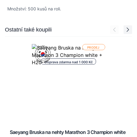
Množství: 500 kusů na roli.
Press to skip carousel
Ostatní také koupili
PRODEJ
Doprava zdarma nad 1 000 Kč
Saeyang Bruska na nehty Marathon 3 Champion white