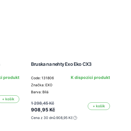
á
Bruska na nehty Exo Eko CX3
Přen
FT4
ci produkt
K dispozici produkt
Code: 131806
Značka: EXO
Barva: Bílá
Code
+ košík
Znač
1 298,45 Kč
+ košík
908,95 Kč
Cena z 30 dnů:
908,95 Kč
1 25
879