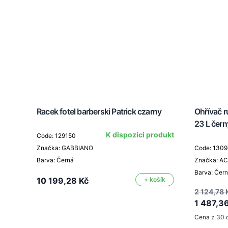
Racek fotel barberski Patrick czarny
Ohřívač r
23 L čern
K dispozici produkt
Code: 129150
Značka: GABBIANO
Code: 1309
Barva: Černá
Značka: A
Barva: Čer
10 199,28 Kč
+ košík
2 124,78 
1 487,3
Cena z 30 