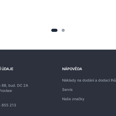
Í ÚDAJE
NÁPOVĚDA
Náklady na dodání a dodací lhů
a 8B, bud. DC 2A
Servis
rocław
Naše značky
 855 213