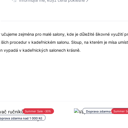
Informujte mě, když cena poklesne
učujeme zejména pro malé salony, kde je důležité šikovné využití 
mnějších procedur v kadeřnickém salonu. Sloup, na kterém je mísa umí
an vypadá v kadeřnických salonech krásně.
Summer Sale -30%
Doprava zdarma nad 1 000 
Summer S
oprava zdarma nad 1 000 Kč