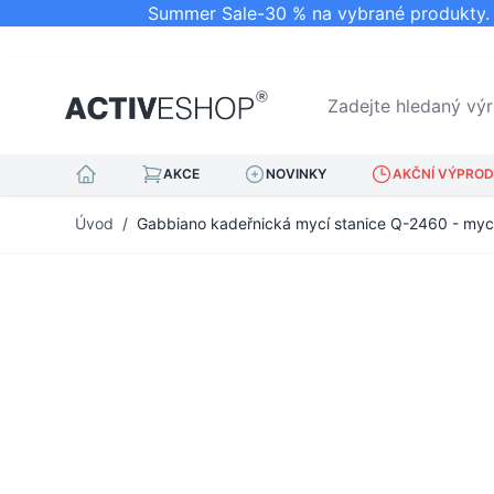
Summer Sale-30 % na vybrané produkty. N
Zadejte hledaný výraz.
AKCE
NOVINKY
AKČNÍ VÝPRODE
Přejít na obsah
Úvod
/
Gabbiano kadeřnická mycí stanice Q-2460 - mycí