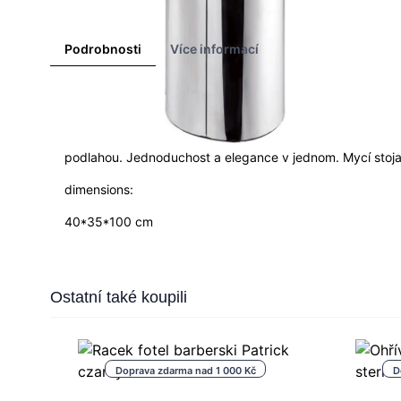
Podrobnosti
Více informací
Moderní holičský umyvadlo od Gabbiano na sloupu. Dopor
klientovi pohodlně opřít hlavu a užít si jednu z nejpříje
podlahou. Jednoduchost a elegance v jednom. Mycí stoj
dimensions:
40*35*100 cm
Press to skip carousel
Ostatní také koupili
Doprava zdarma nad 1 000 Kč
D