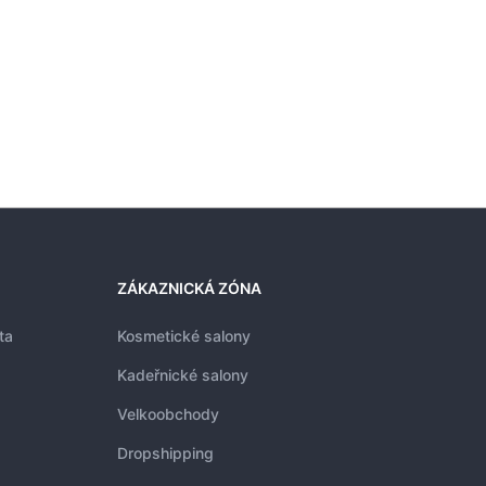
Cena 
ZÁKAZNICKÁ ZÓNA
ta
Kosmetické salony
Kadeřnické salony
Velkoobchody
Dropshipping