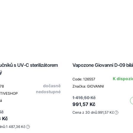
učníků s UV-C sterilizátorem
Vapozone Giovanni D-09 bíl
ý
K dispozi
Code: 126557
dočasně
78
Značka: GIOVANNI
nedostupné
CTIVESHOP
1 416,50 Kč
ná
991,57 Kč
Kč
Cena z 30 dnů:
991,57 Kč
6 Kč
dnů:
1 487,36 Kč