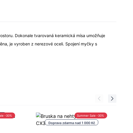
prostoru. Dokonale tvarovaná keramická mísa umožňuje
stěna, je vyroben z nerezové oceli. Spojení myčky s
Kč
ale -30%
Summer Sale -30%
Doprava zdarma nad 1 000 Kč