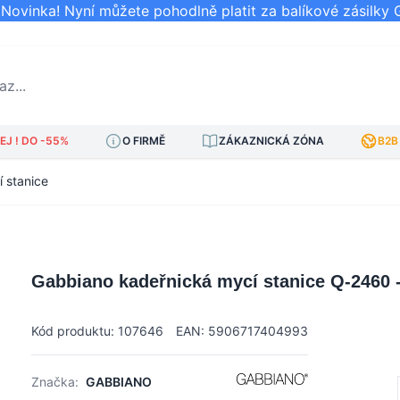
ovinka! Nyní můžete pohodlně platit za balíkové zásilky 
..
J ! DO -55%
O FIRMĚ
ZÁKAZNICKÁ ZÓNA
B2B
 stanice
Gabbiano kadeřnická mycí stanice Q-2460 -
Kód produktu: 107646
EAN: 5906717404993
Značka:
GABBIANO