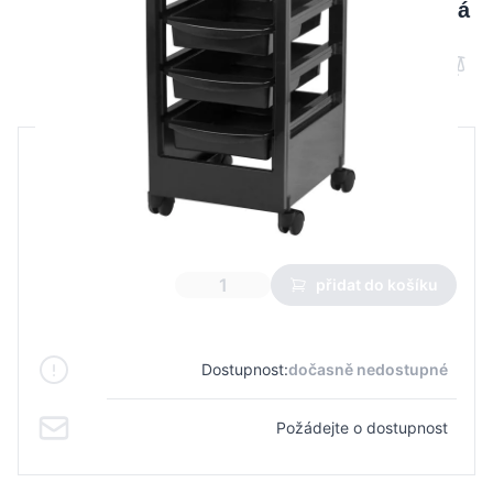
Gabbiano kadeřnický asistent 048A černá
B2B cena
Maloobchodní cena
1 121,38 Kč
784,95 Kč
Nejnižší cena z 30 dnů před slevou:
784,95 Kč
přidat do košíku
Dostupnost:
dočasně nedostupné
Požádejte o dostupnost