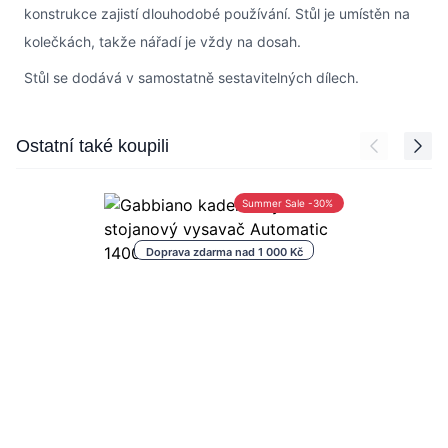
konstrukce zajistí dlouhodobé používání. Stůl je umístěn na
kolečkách, takže nářadí je vždy na dosah.
Stůl se dodává v samostatně sestavitelných dílech.
Press to skip carousel
Ostatní také koupili
Summer Sale -30%
Doprava zdarma nad 1 000 Kč