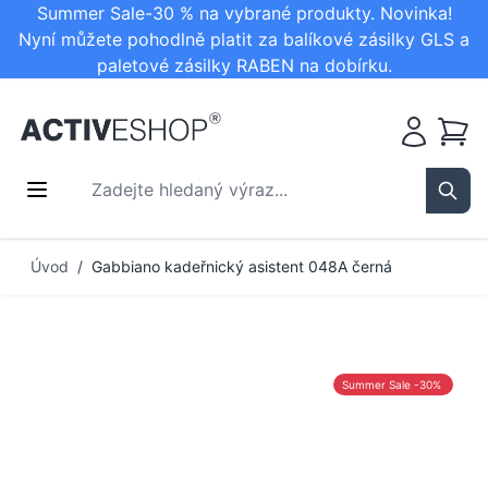
Summer Sale-30 % na vybrané produkty. Novinka!
Nyní můžete pohodlně platit za balíkové zásilky GLS a
paletové zásilky RABEN na dobírku.
Košík
Zadejte hledaný výraz...
Sear
Přejít na obsah
Úvod
/
Gabbiano kadeřnický asistent 048A černá
Summer Sale -30%