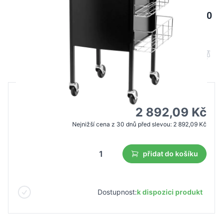
Gabbiano kadeřnický asistent Deluxe 500
černá
B2B cena
Maloobchodní cena
4 131,59 Kč
2 892,09 Kč
Nejnižší cena z 30 dnů před slevou:
2 892,09 Kč
přidat do košíku
Dostupnost:
k dispozici produkt