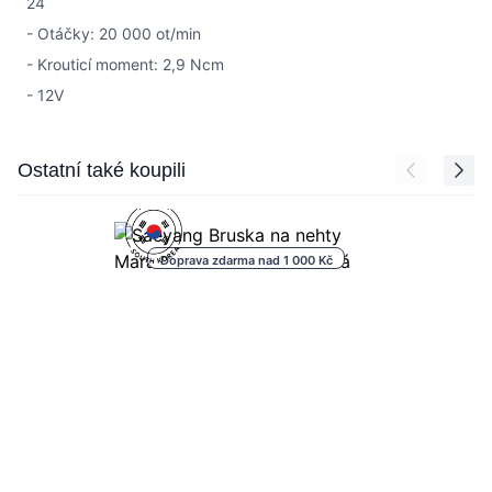
24
- Otáčky: 20 000 ot/min
- Krouticí moment: 2,9 Ncm
- 12V
Press to skip carousel
Ostatní také koupili
Doprava zdarma nad 1 000 Kč