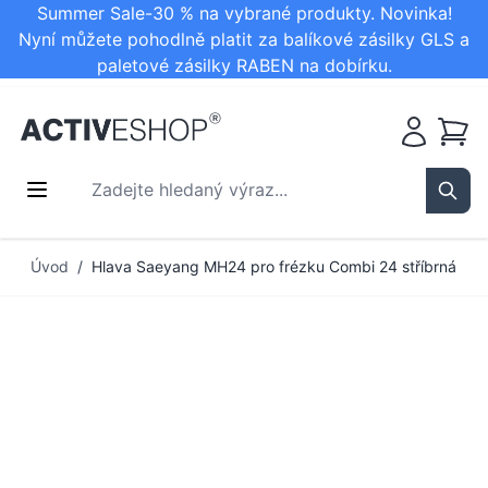
Summer Sale-30 % na vybrané produkty. Novinka!
Nyní můžete pohodlně platit za balíkové zásilky GLS a
paletové zásilky RABEN na dobírku.
Košík
Zadejte hledaný výraz...
Sear
Přejít na obsah
Úvod
/
Hlava Saeyang MH24 pro frézku Combi 24 stříbrná