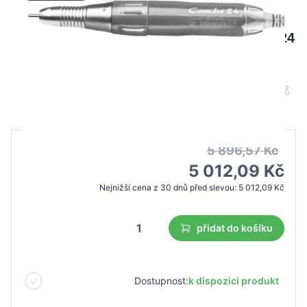
Hlava Saeyang MH24 pro frézku Combi 24
stříbrná
B2B cena
Maloobchodní cena
5 896,57 Kč
5 012,09 Kč
Nejnižší cena z 30 dnů před slevou:
5 012,09 Kč
přidat do košíku
Dostupnost:
k dispozici produkt