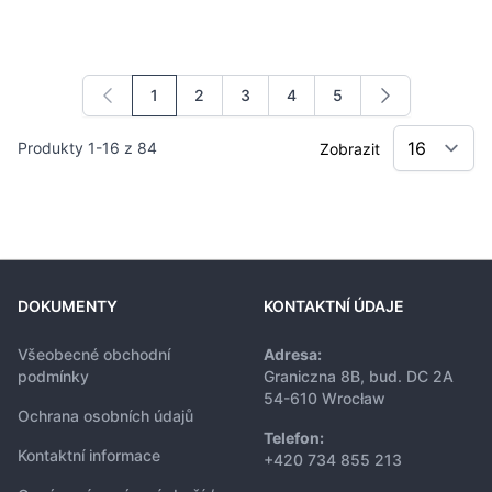
1
2
3
4
5
Právě si prohlížíte stránku
Stránka
Stránka
Stránka
Stránka
Produkty
1
-
16
z
84
Zobrazit
DOKUMENTY
KONTAKTNÍ ÚDAJE
Všeobecné obchodní
Adresa:
podmínky
Graniczna 8B, bud. DC 2A
54-610 Wrocław
Ochrana osobních údajů
Telefon:
Kontaktní informace
+420 734 855 213