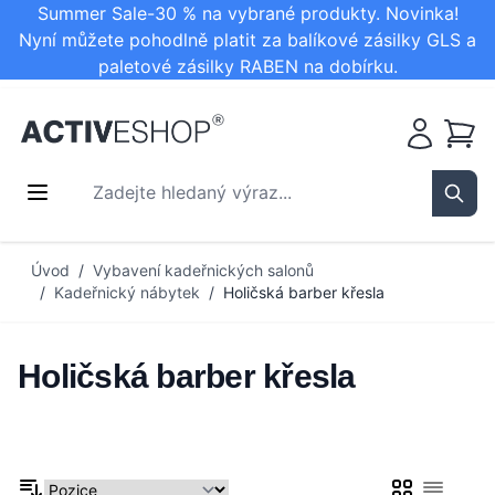
Summer Sale-30 % na vybrané produkty. Novinka!
Nyní můžete pohodlně platit za balíkové zásilky GLS a
paletové zásilky RABEN na dobírku.
Košík
Zadejte hledaný výraz...
Sear
Přejít na obsah
Úvod
/
Vybavení kadeřnických salonů
/
Kadeřnický nábytek
/
Holičská barber křesla
Holičská barber křesla
Mřížka