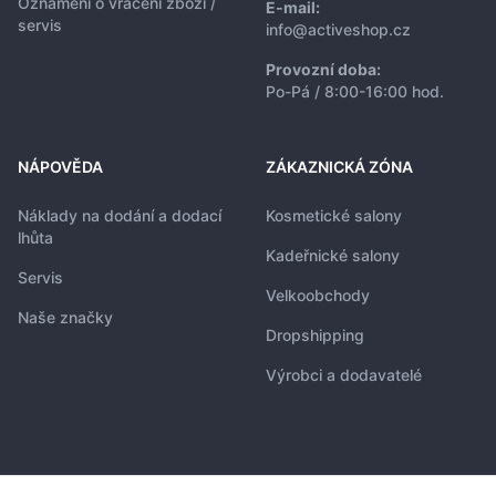
Oznámení o vrácení zboží /
E-mail:
servis
info@activeshop.cz
Provozní doba:
Po-Pá / 8:00-16:00 hod.
NÁPOVĚDA
ZÁKAZNICKÁ ZÓNA
Náklady na dodání a dodací
Kosmetické salony
lhůta
Kadeřnické salony
Servis
Velkoobchody
Naše značky
Dropshipping
Výrobci a dodavatelé