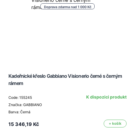
Doprava zdarma nad 1 000 Kč
Kadeřnické křeslo Gabbiano Visionerio černé s černým
rámem
K dispozici produkt
Code: 155245
Značka: GABBIANO
Barva: Černá
15 346,19 Kč
+ košík