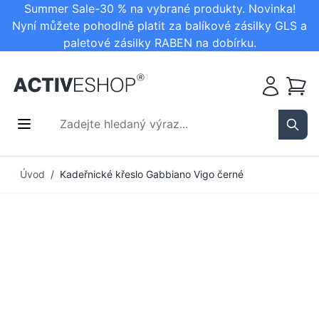
Summer Sale-30 % na vybrané produkty. Novinka!
Nyní můžete pohodlně platit za balíkové zásilky GLS a
paletové zásilky RABEN na dobírku.
Košík
Zadejte hledaný výraz...
Sear
Přejít na obsah
Úvod
/
Kadeřnické křeslo Gabbiano Vigo černé