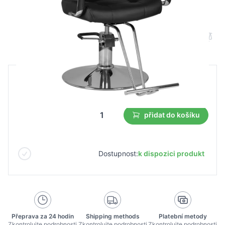
Kadeřnické křeslo Gabbiano Vigo černé
B2B cena
Maloobchodní cena
5 312,07 Kč
přidat do košíku
Dostupnost:
k dispozici produkt
Přeprava za 24 hodin
Shipping methods
Platební metody
Zkontrolujte podrobnosti
Zkontrolujte podrobnosti
Zkontrolujte podrobnosti