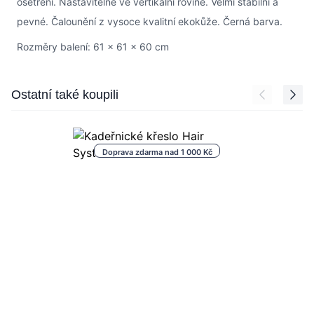
ošetření. Nastavitelné ve vertikální rovině. Velmi stabilní a
pevné. Čalounění z vysoce kvalitní ekokůže. Černá barva.
Rozměry balení: 61 x 61 x 60 cm
Press to skip carousel
Ostatní také koupili
Doprava zdarma nad 1 000 Kč