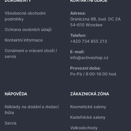
DOKUMENTY
KONTAKTNÍ ÚDAJE
Všeobecné obchodní
Adresa:
podmínky
Graniczna 8B, bud. DC 2A
54-610 Wrocław
Ochrana osobních údajů
Telefon:
Kontaktní informace
+420 734 855 213
Oznámení o vrácení zboží /
E-mail:
servis
info@activeshop.cz
Provozní doba:
Po-Pá / 8:00-16:00 hod.
NÁPOVĚDA
ZÁKAZNICKÁ ZÓNA
Náklady na dodání a dodací
Kosmetické salony
lhůta
Kadeřnické salony
Servis
Velkoobchody