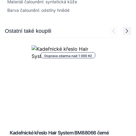
Materiál čalounění: syntetická kůže
Barva čalounění: odstíny hnědé
Press to skip carousel
Ostatní také koupili
Doprava zdarma nad 1 000 Kč
Kadeřnické křeslo Hair System BM88066 černé