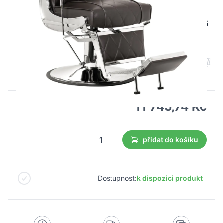
Kadeřnické křeslo Hair System BM88066
hnědé
B2B cena
Maloobchodní cena
11 745,74 Kč
přidat do košíku
Dostupnost:
k dispozici produkt