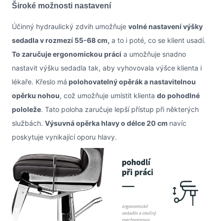
Široké možnosti nastavení
Účinný hydraulický zdvih umožňuje
volné nastavení výšky
sedadla v rozmezí 55-68 cm,
a to i poté, co se klient usadí.
To zaručuje ergonomickou práci
a umožňuje snadno
nastavit výšku sedadla tak, aby vyhovovala výšce klienta i
lékaře. Křeslo má
polohovatelný opěrák a nastavitelnou
opěrku nohou
, což umožňuje umístit klienta
do pohodlné
pololeže
. Tato poloha zaručuje lepší přístup při některých
službách.
Výsuvná opěrka hlavy o délce 20 cm
navíc
poskytuje vynikající oporu hlavy.