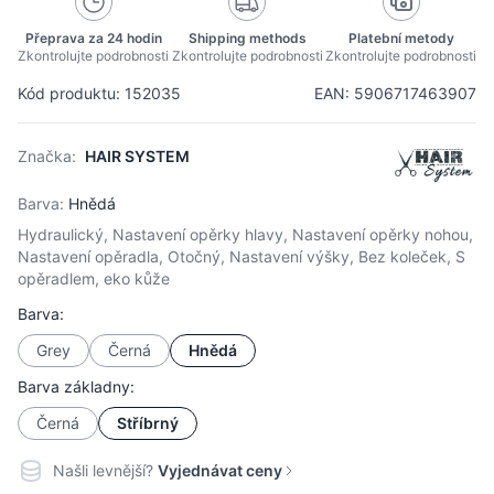
Přeprava za 24 hodin
Shipping methods
Platební metody
Zkontrolujte podrobnosti
Zkontrolujte podrobnosti
Zkontrolujte podrobnosti
Kód produktu: 152035
EAN: 5906717463907
Značka:
HAIR SYSTEM
Barva:
Hnědá
Hydraulický, Nastavení opěrky hlavy, Nastavení opěrky nohou,
Nastavení opěradla, Otočný, Nastavení výšky, Bez koleček, S
opěradlem, eko kůže
Barva:
Grey
Černá
Hnědá
Barva základny:
Černá
Stříbrný
Našli levnější?
Vyjednávat ceny