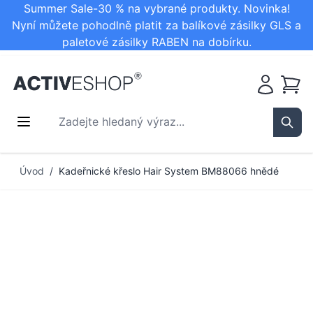
Summer Sale-30 % na vybrané produkty. Novinka!
Nyní můžete pohodlně platit za balíkové zásilky GLS a
paletové zásilky RABEN na dobírku.
Košík
Zadejte hledaný výraz...
Sear
Přejít na obsah
Úvod
/
Kadeřnické křeslo Hair System BM88066 hnědé