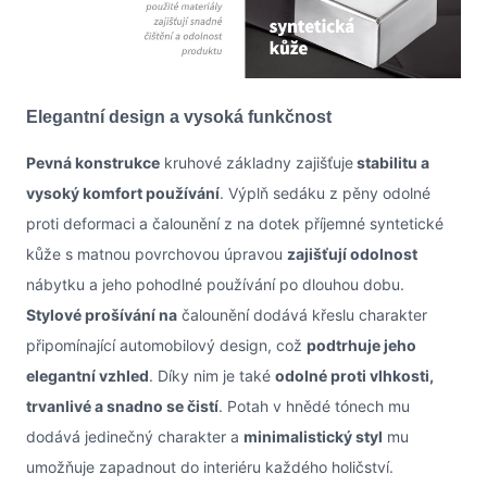
Elegantní design a vysoká funkčnost
Pevná konstrukce
kruhové základny zajišťuje
stabilitu a
vysoký komfort používání
. Výplň sedáku z pěny odolné
proti deformaci a čalounění z na dotek příjemné syntetické
kůže s matnou povrchovou úpravou
zajišťují odolnost
nábytku a jeho pohodlné používání po dlouhou dobu.
Stylové prošívání na
čalounění dodává křeslu charakter
připomínající automobilový design, což
podtrhuje jeho
elegantní vzhled
. Díky nim je také
odolné proti vlhkosti,
trvanlivé a snadno se čistí
. Potah v hnědé tónech mu
dodává jedinečný charakter a
minimalistický styl
mu
umožňuje zapadnout do interiéru každého holičství.