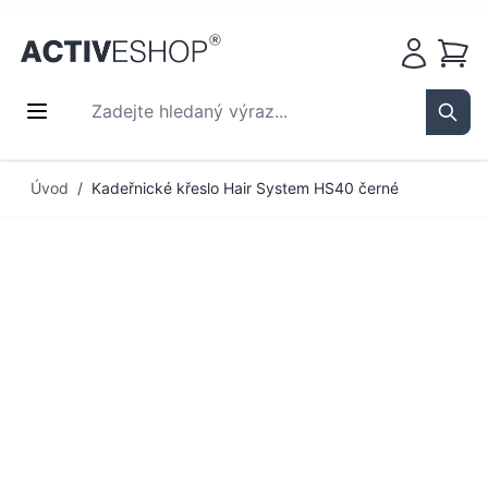
Košík
Zadejte hledaný výraz...
Sear
Přejít na obsah
Úvod
/
Kadeřnické křeslo Hair System HS40 černé