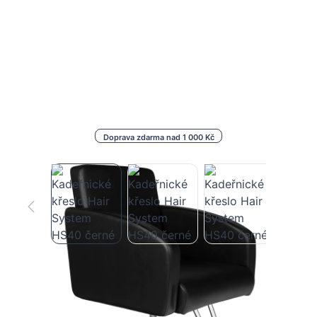
Doprava zdarma nad 1 000 Kč
Kadeřnické křeslo Hair System HS40
černé