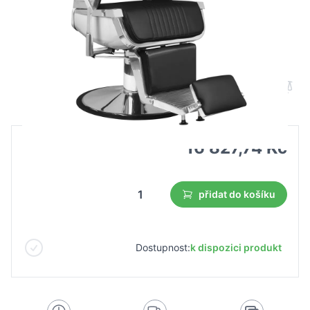
Kadeřnické křeslo Hair System Royal X
černé
B2B cena
Maloobchodní cena
16 827,74 Kč
přidat do košíku
Dostupnost:
k dispozici produkt