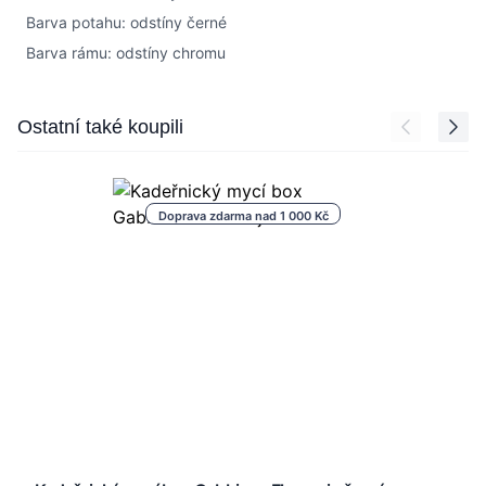
Barva potahu: odstíny černé
Barva rámu: odstíny chromu
Press to skip carousel
Ostatní také koupili
Doprava zdarma nad 1 000 Kč