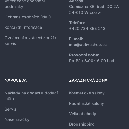
Všeobecné obchodní
Adresa:
podmínky
Graniczna 8B, bud. DC 2A
54-610 Wrocław
Ochrana osobních údajů
Telefon:
Kontaktní informace
+420 734 855 213
Oznámení o vrácení zboží /
E-mail:
servis
info@activeshop.cz
Provozní doba:
Po-Pá / 8:00-16:00 hod.
NÁPOVĚDA
ZÁKAZNICKÁ ZÓNA
Náklady na dodání a dodací
Kosmetické salony
lhůta
Kadeřnické salony
Servis
Velkoobchody
Naše značky
Dropshipping