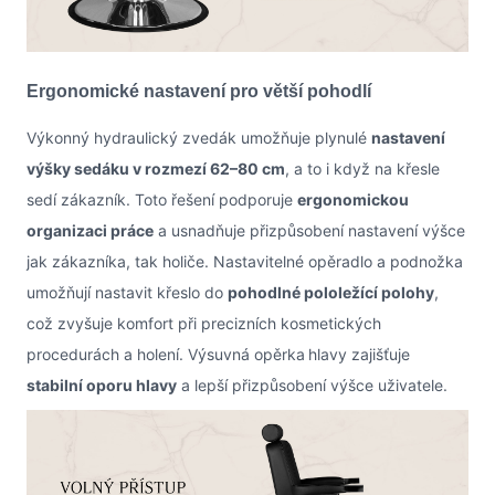
Ergonomické nastavení pro větší pohodlí
Výkonný hydraulický zvedák umožňuje plynulé
nastavení
výšky sedáku v rozmezí 62–80 cm
, a to i když na křesle
sedí zákazník. Toto řešení podporuje
ergonomickou
organizaci práce
a usnadňuje přizpůsobení nastavení výšce
jak zákazníka, tak holiče. Nastavitelné opěradlo a podnožka
umožňují nastavit křeslo do
pohodlné pololežící polohy
,
což zvyšuje komfort při precizních kosmetických
procedurách a holení. Výsuvná opěrka
hlavy zajišťuje
stabilní oporu hlavy
a lepší přizpůsobení výšce uživatele.