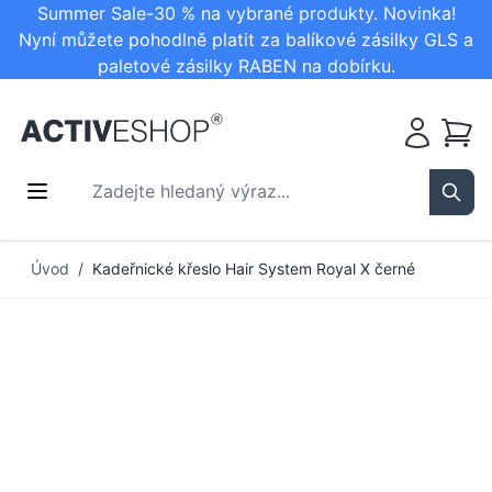
Summer Sale-30 % na vybrané produkty. Novinka!
Nyní můžete pohodlně platit za balíkové zásilky GLS a
paletové zásilky RABEN na dobírku.
Košík
Zadejte hledaný výraz...
Sear
Přejít na obsah
Úvod
/
Kadeřnické křeslo Hair System Royal X černé