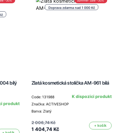
ale -30%
Summer Sale -30%
Doprava zdarma nad 1 000 Kč
Kč
004 bílý
Zlatá kosmetická stolička AM-961 bílá
Kosm
K dispozici produkt
Code: 131988
ci produkt
Značka: ACTIVESHOP
Code
Barva: Zlatý
Znač
Barva
2 006,74 Kč
+ košík
1 404,74 Kč
+ košík