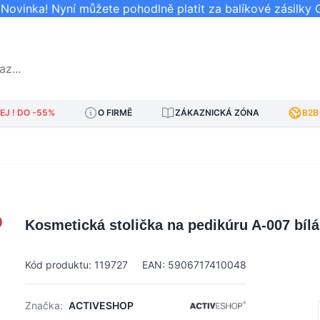
ovinka! Nyní můžete pohodlně platit za balíkové zásilky 
..
J ! DO -55%
O FIRMĚ
ZÁKAZNICKÁ ZÓNA
B2B
Kosmetická stolička na pedikúru A-007 bílá
Kód produktu: 119727
EAN: 5906717410048
Značka:
ACTIVESHOP