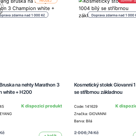
Summer S
PRODEJ
oprava zdarma nad 1 000 Kč
Doprava zdarma nad 1 000 
Bruska na nehty Marathon 3
Kosmetický stolek Giovanni 1
 white + H200
se stříbrnou základnou
K dispozici produkt
K dispozi
45
Code: 141629
AEYANG
Značka: GIOVANNI
Barva: Bílá
 Kč
2 006,74 Kč
+ košík