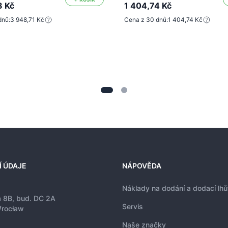
8 Kč
1 404,74 Kč
dnů:
3 948,71 Kč
Cena z 30 dnů:
1 404,74 Kč
Í ÚDAJE
NÁPOVĚDA
Náklady na dodání a dodací lhů
a 8B, bud. DC 2A
Servis
rocław
Naše značky