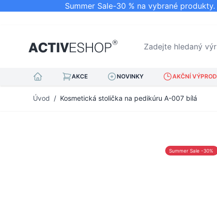
Summer Sale-30 % na vybrané produkty. N
Zadejte hledaný výraz.
AKCE
NOVINKY
AKČNÍ VÝPRODE
Přejít na obsah
Úvod
/
Kosmetická stolička na pedikúru A-007 bílá
Summer Sale -30%