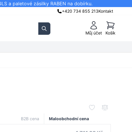
GLS a paletové zásilky RABEN na dobírku.
+420 734 855 213
Kontakt
Košík
Můj účet
Košík
Search
B2B cena
Maloobchodní cena