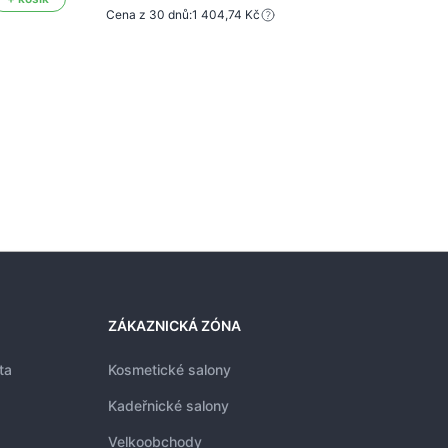
Cena z 30 dnů:
1 404,74 Kč
1 77
1 2
Cena 
ZÁKAZNICKÁ ZÓNA
ta
Kosmetické salony
Kadeřnické salony
Velkoobchody