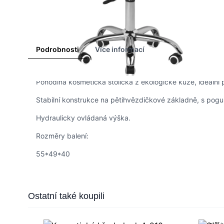
Podrobnosti
Více informací
Pohodlná kosmetická stolička z ekologické kůže, ideální 
Stabilní konstrukce na pětihvězdičkové základně, s pogu
Hydraulicky ovládaná výška.
Rozměry balení:
55*49*40
Press to skip carousel
Ostatní také koupili