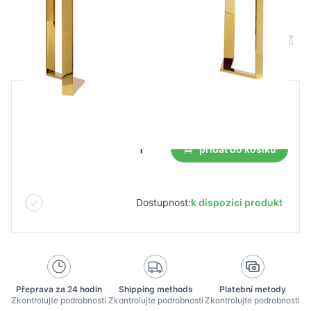
Kosmetický stůl MOMO 05-GL
B2B cena
Maloobchodní cena
7 673,02 Kč
přidat do košíku
Dostupnost:
k dispozici produkt
Přeprava za 24 hodin
Shipping methods
Platební metody
Zkontrolujte podrobnosti
Zkontrolujte podrobnosti
Zkontrolujte podrobnosti