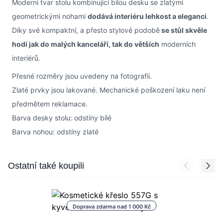
Moderní tvar stolu kombinující bílou desku se zlatými
geometrickými nohami
dodává interiéru lehkost a eleganci
.
Díky své kompaktní, a přesto stylové podobě
se stůl skvěle
hodí jak do malých kanceláří, tak do větších
moderních
interiérů.
Přesné rozměry jsou uvedeny na fotografii.
Zlaté prvky jsou lakované. Mechanické poškození laku není
předmětem reklamace.
Barva desky stolu: odstíny bílé
Barva nohou: odstíny zlaté
Press to skip carousel
Ostatní také koupili
Doprava zdarma nad 1 000 Kč