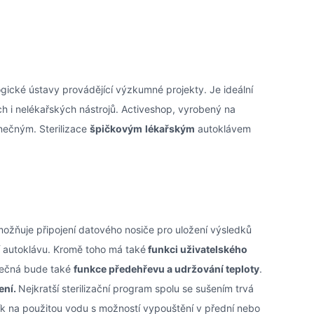
ogické ústavy provádějící výzkumné projekty. Je ideální
ých i nelékařských nástrojů. Activeshop, vyrobený na
inečným. Sterilizace
špičkovým
lékařským
autoklávem
ožňuje připojení datového nosiče pro uložení výsledků
ní autoklávu. Kromě toho má také
funkci uživatelského
ečná bude také
funkce předehřevu a udržování teploty
.
ení.
Nejkratší sterilizační program spolu se sušením trvá
ník na použitou vodu s možností vypouštění v přední nebo