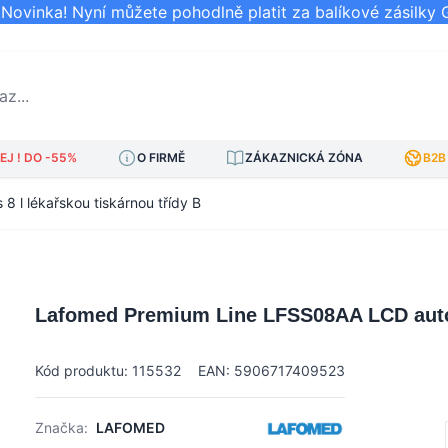
ovinka! Nyní můžete pohodlně platit za balíkové zásilky 
..
J ! DO -55%
O FIRMĚ
ZÁKAZNICKÁ ZÓNA
B2B
 l lékařskou tiskárnou třídy B
Lafomed Premium Line LFSS08AA LCD autokl
Kód produktu: 115532
EAN: 5906717409523
Značka:
LAFOMED