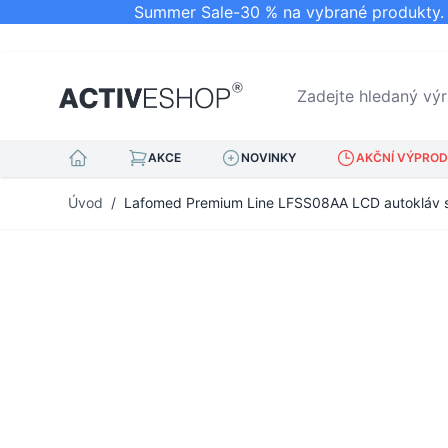
Summer Sale-30 % na vybrané produkty. N
Zadejte hledaný výraz.
AKCE
NOVINKY
AKČNÍ VÝPRODE
Přejít na obsah
Úvod
/
Lafomed Premium Line LFSS08AA LCD autokláv s 8