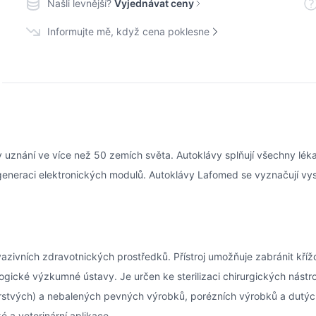
Našli levnější?
Vyjednávat ceny
Informujte mě, když cena poklesne
y uznání ve více než 50 zemích světa. Autoklávy splňují všechny léka
 generaci elektronických modulů. Autoklávy Lafomed se vyznačují vyso
vazivních zdravotnických prostředků. Přístroj umožňuje zabránit kří
ogické výzkumné ústavy. Je určen ke sterilizaci chirurgických nástro
cevrstvých) a nebalených pevných výrobků, porézních výrobků a dut
 a veterinární aplikace.