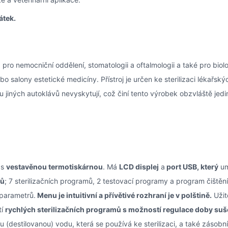
átek.
ro nemocniční oddělení, stomatologii a oftalmologii a také pro biol
o salony estetické medicíny. Přístroj je určen ke sterilizaci lékařsk
u jiných autoklávů nevyskytují, což činí tento výrobek obzvláště jed
 s
vestavěnou termotiskárnou
. Má
LCD displej
a
port USB, který
um
mů
; 7 sterilizačních programů, 2 testovací programy a program čiště
 parametrů.
Menu je intuitivní a přívětivé rozhraní je v polštině.
Užit
tí
rychlých sterilizačních programů s možností regulace doby suš
u (destilovanou) vodu, která se používá ke sterilizaci, a také zásob