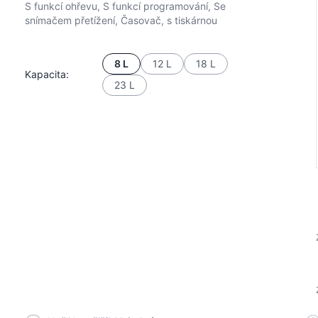
S funkcí ohřevu, S funkcí programování, Se
snímačem přetížení, Časovač, s tiskárnou
8 L
12 L
18 L
Kapacita:
23 L