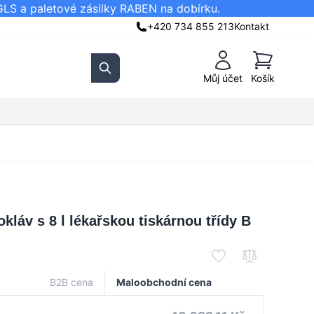
GLS a paletové zásilky RABEN na dobírku.
+420 734 855 213
Kontakt
Košík
Můj účet
Košík
Search
áv s 8 l lékařskou tiskárnou třídy B
B2B cena
Maloobchodní cena