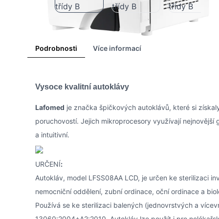
Podrobnosti
Více informací
Vysoce kvalitní autoklávy
Lafomed
je značka špičkových autoklávů, které si získal
poruchovostí. Jejich mikroprocesory využívají nejnovější
a intuitivní.
URČENÍ
:
Autokláv, model LFSS08AA LCD, je určen ke sterilizaci in
nemocniční oddělení, zubní ordinace, oční ordinace a biol
Používá se ke sterilizaci balených (jednovrstvých a ví
13060:2004+A2:2010. Autokláv lze použít i pro nelékařské