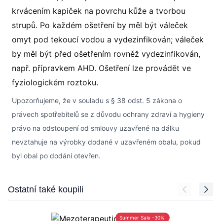
krvácením kapiček na povrchu kůže a tvorbou
strupů. Po každém ošetření by měl být váleček
omyt pod tekoucí vodou a vydezinfikován; váleček
by měl být před ošetřením rovněž vydezinfikován,
např. přípravkem AHD. Ošetření lze provádět ve
fyziologickém roztoku.
Upozorňujeme, že v souladu s § 38 odst. 5 zákona o
právech spotřebitelů se z důvodu ochrany zdraví a hygieny
právo na odstoupení od smlouvy uzavřené na dálku
nevztahuje na výrobky dodané v uzavřeném obalu, pokud
byl obal po dodání otevřen.
Press to skip carousel
Ostatní také koupili
Summer Sale -30%