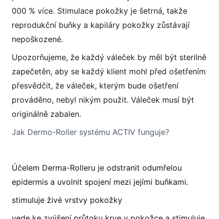
000 % více. Stimulace pokožky je šetrná, takže
reprodukční buňky a kapiláry pokožky zůstávají
nepoškozené.
Upozorňujeme, že každý váleček by měl být sterilně
zapečetěn, aby se každý klient mohl před ošetřením
přesvědčit, že váleček, kterým bude ošetření
prováděno, nebyl nikým použit. Váleček musí být
originálně zabalen.
Jak Dermo-Roller systému ACTIV funguje?
Účelem Derma-Rolleru je odstranit odumřelou
epidermis a uvolnit spojení mezi jejími buňkami.
stimuluje živé vrstvy pokožky
vede ke zvýšení průtoku krve v pokožce a stimuluje