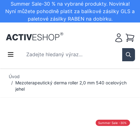
Summer Sale-30 % na vybrané produkty. Novinka!
Nyní můžete pohodlně platit za balíkové zásilky GLS a
paletové zásilky RABEN na dobírku.
Košík
Zadejte hledaný výraz...
Sear
Přejít na obsah
Úvod
/
Mezoterapeutický derma roller 2,0 mm 540 ocelových
jehel
Summer Sale -30%