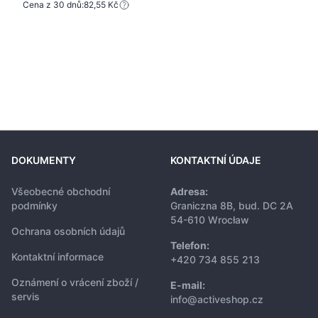
Cena z 30 dnů:
82,55 Kč
DOKUMENTY
KONTAKTNÍ ÚDAJE
Všeobecné obchodní
Adresa:
podmínky
Graniczna 8B, bud. DC 2A
54-610 Wrocław
Ochrana osobních údajů
Telefon:
Kontaktní informace
+420 734 855 213
Oznámení o vrácení zboží /
E-mail:
servis
info@activeshop.cz