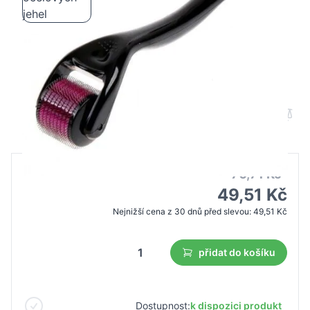
Mezoterapeutický derma roller 2,0 mm
540 ocelových jehel
B2B cena
Maloobchodní cena
70,71 Kč
49,51 Kč
Nejnižší cena z 30 dnů před slevou:
49,51 Kč
přidat do košíku
Dostupnost:
k dispozici produkt