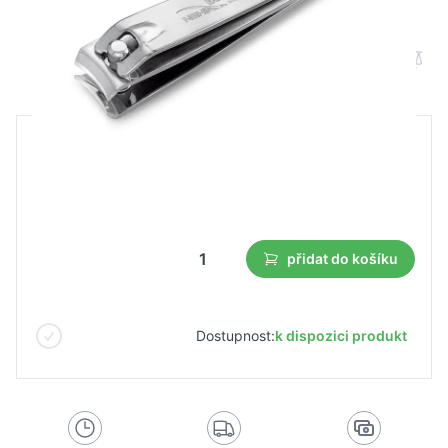
Nghia exportní kleštičky na nehty NC-02
B2B cena
Maloobchodní cena
147,45 Kč
103,24 Kč
Nejnižší cena z 30 dnů před slevou:
103,24 Kč
přidat do košíku
Dostupnost:
k dispozici produkt