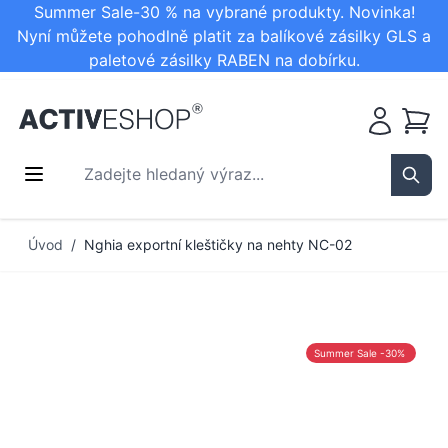
Summer Sale-30 % na vybrané produkty. Novinka!
Nyní můžete pohodlně platit za balíkové zásilky GLS a
paletové zásilky RABEN na dobírku.
Košík
Zadejte hledaný výraz...
Sear
Přejít na obsah
Úvod
/
Nghia exportní kleštičky na nehty NC-02
Summer Sale -30%