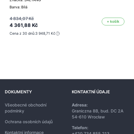
Barva: Bílá
4 834,07 Kč
+ košík
4 361,88 Kč
Cena z 30 dnů:
3 948,71 Kč
DOKUMENTY
KONTAKTNÍ ÚDAJE
Všeobecné obchodní
Adresa:
podmínky
Graniczna 8B, bud. DC 2A
54-610 Wrocław
Ochrana osobních údajů
Telefon:
Kontaktní informace
+420 734 855 213