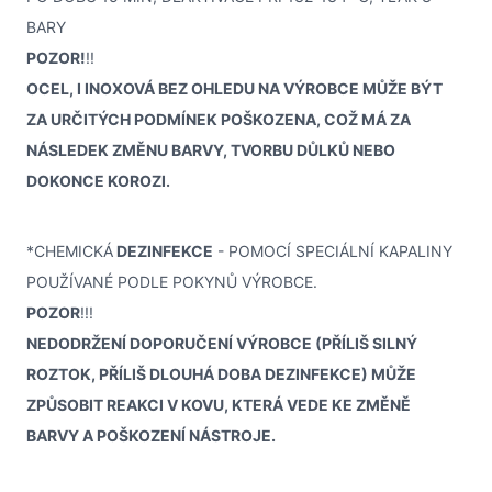
BARY
POZOR!
!!
OCEL, I INOXOVÁ BEZ OHLEDU NA VÝROBCE MŮŽE BÝT
ZA URČITÝCH PODMÍNEK POŠKOZENA, COŽ MÁ ZA
NÁSLEDEK ZMĚNU BARVY, TVORBU DŮLKŮ NEBO
DOKONCE KOROZI.
*CHEMICKÁ
DEZINFEKCE
- POMOCÍ SPECIÁLNÍ KAPALINY
POUŽÍVANÉ PODLE POKYNŮ VÝROBCE.
POZOR
!!!
NEDODRŽENÍ DOPORUČENÍ VÝROBCE (PŘÍLIŠ SILNÝ
ROZTOK, PŘÍLIŠ DLOUHÁ DOBA DEZINFEKCE) MŮŽE
ZPŮSOBIT REAKCI V KOVU, KTERÁ VEDE KE ZMĚNĚ
BARVY A POŠKOZENÍ NÁSTROJE.