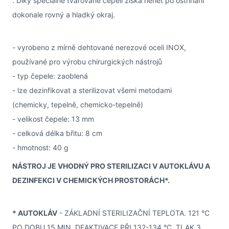
. Díky speciálně tvarované čepeli získá nehet po ostříhání
dokonale rovný a hladký okraj.
- vyrobeno z mírně dehtované nerezové oceli INOX,
používané pro výrobu chirurgických nástrojů
- typ čepele: zaoblená
- lze dezinfikovat a sterilizovat všemi metodami
(chemicky, tepelně, chemicko-tepelně)
- velikost čepele: 13 mm
- celková délka břitu: 8 cm
- hmotnost: 40 g
NÁSTROJ JE VHODNÝ PRO STERILIZACI V AUTOKLÁVU A
DEZINFEKCI V CHEMICKÝCH PROSTORÁCH*.
* AUTOKLÁV
- ZÁKLADNÍ STERILIZAČNÍ TEPLOTA. 121 °C
PO DOBU 15 MIN, DEAKTIVACE PŘI 132-134 °C, TLAK 3