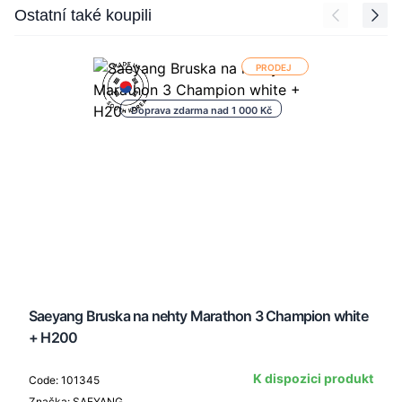
Press to skip carousel
Ostatní také koupili
PRODEJ
Doprava zdarma nad 1 000 Kč
Saeyang Bruska na nehty Marathon 3 Champion white
+ H200
K dispozici produkt
Code: 101345
Značka: SAEYANG