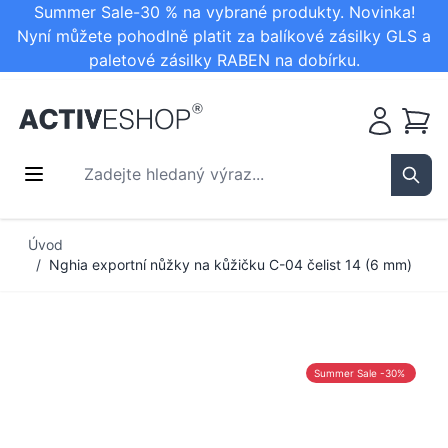
Summer Sale-30 % na vybrané produkty. Novinka!
Nyní můžete pohodlně platit za balíkové zásilky GLS a
paletové zásilky RABEN na dobírku.
Košík
Zadejte hledaný výraz...
Sear
Přejít na obsah
Úvod
/
Nghia exportní nůžky na kůžičku C-04 čelist 14 (6 mm)
Summer Sale -30%