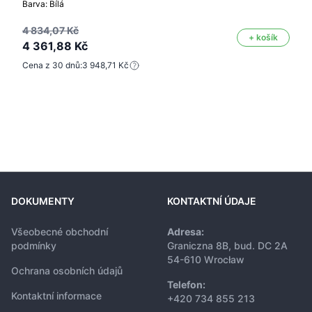
Barva: Bílá
4 834,07 Kč
+ košík
4 361,88 Kč
Cena z 30 dnů:
3 948,71 Kč
DOKUMENTY
KONTAKTNÍ ÚDAJE
Všeobecné obchodní
Adresa:
podmínky
Graniczna 8B, bud. DC 2A
54-610 Wrocław
Ochrana osobních údajů
Telefon:
Kontaktní informace
+420 734 855 213