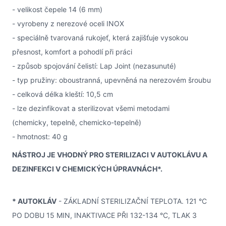
- velikost čepele 14 (6 mm)
- vyrobeny z nerezové oceli INOX
- speciálně tvarovaná rukojeť, která zajišťuje vysokou
přesnost, komfort a pohodlí při práci
- způsob spojování čelistí: Lap Joint (nezasunuté)
- typ pružiny: oboustranná, upevněná na nerezovém šroubu
- celková délka kleští: 10,5 cm
- lze dezinfikovat a sterilizovat všemi metodami
(chemicky, tepelně, chemicko-tepelně)
- hmotnost: 40 g
NÁSTROJ JE VHODNÝ PRO STERILIZACI V AUTOKLÁVU A
DEZINFEKCI V CHEMICKÝCH ÚPRAVNÁCH*.
* AUTOKLÁV
- ZÁKLADNÍ STERILIZAČNÍ TEPLOTA. 121 °C
PO DOBU 15 MIN, INAKTIVACE PŘI 132-134 °C, TLAK 3