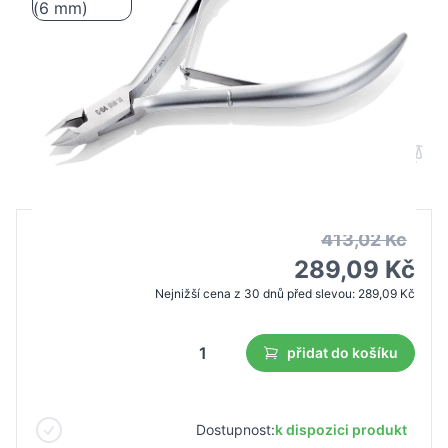
Nghia exportní nůžky na kůžičku C-04
čelist 14 (6 mm)
B2B cena
Maloobchodní cena
413,02 Kč
289,09 Kč
Nejnižší cena z 30 dnů před slevou:
289,09 Kč
přidat do košíku
Dostupnost:
k dispozici produkt