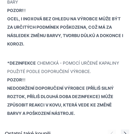
BARY
POZOR!
!!
OCEL, I INOXOVÁ BEZ OHLEDU NA VÝROBCE MŮŽE BÝT
ZA URČITÝCH PODMÍNEK POŠKOZENA, COŽ MÁ ZA
NÁSLEDEK ZMĚNU BARVY, TVORBU DŮLKŮ A DOKONCE I
KOROZI.
*DEZINFEKCE
CHEMICKÁ - POMOCÍ URČENÉ KAPALINY
POUŽITÉ PODLE DOPORUČENÍ VÝROBCE.
POZOR
!!!
NEDODRŽENÍ DOPORUČENÍ VÝROBCE (PŘÍLIŠ SILNÝ
ROZTOK, PŘÍLIŠ DLOUHÁ DOBA DEZINFEKCE) MŮŽE
ZPŮSOBIT REAKCI V KOVU, KTERÁ VEDE KE ZMĚNĚ
BARVY A POŠKOZENÍ NÁSTROJE.
Press to skip carousel
Ostatní také koupili