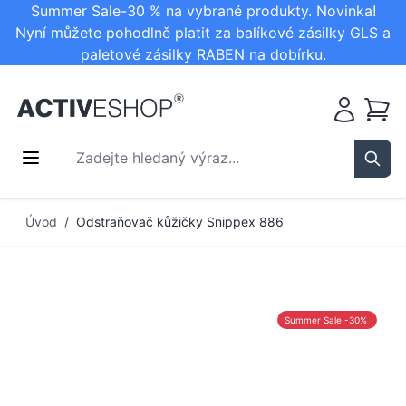
Summer Sale-30 % na vybrané produkty. Novinka!
Nyní můžete pohodlně platit za balíkové zásilky GLS a
paletové zásilky RABEN na dobírku.
Košík
Zadejte hledaný výraz...
Sear
Přejít na obsah
Úvod
/
Odstraňovač kůžičky Snippex 886
Summer Sale -30%