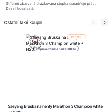
Stříbrně zbarvená drážkovaná stopka usnadňuje práci.
Dezinfikovatelná.
Press to skip carousel
Ostatní také koupili
PRODEJ
Doprava zdarma nad 1 000 Kč
Saeyang Bruska na nehty Marathon 3 Champion white