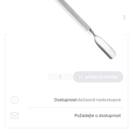
Odstraňovač kůžičky Snippex 886
B2B cena
Maloobchodní cena
70,86 Kč
49,59 Kč
Nejnižší cena z 30 dnů před slevou:
49,59 Kč
přidat do košíku
Dostupnost:
dočasně nedostupné
Požádejte o dostupnost