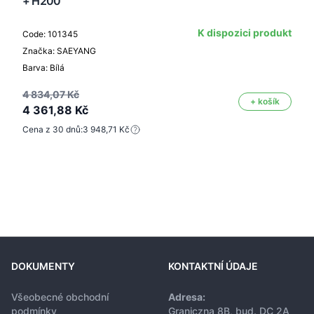
+ H200
K dispozici produkt
Code: 101345
Značka: SAEYANG
Barva: Bílá
4 834,07 Kč
+ košík
4 361,88 Kč
Cena z 30 dnů:
3 948,71 Kč
DOKUMENTY
KONTAKTNÍ ÚDAJE
Všeobecné obchodní
Adresa:
podmínky
Graniczna 8B, bud. DC 2A